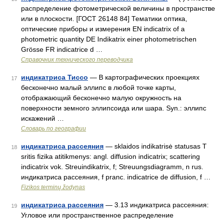
распределение фотометрической величины в пространстве
или в плоскости. [ГОСТ 26148 84] Тематики оптика,
оптические приборы и измерения EN indicatrix of a
photometric quantity DE Indikatrix einer photometrischen
Grösse FR indicatrice d …
Справочник технического переводчика
индикатриса Тиссо
— В картографических проекциях
17
бесконечно малый эллипс в любой точке карты,
отображающий бесконечно малую окружность на
поверхности земного эллипсоида или шара. Syn.: эллипс
искажений …
Словарь по географии
индикатриса рассеяния
— sklaidos indikatrisė statusas T
18
sritis fizika atitikmenys: angl. diffusion indicatrix; scattering
indicatrix vok. Streuindikatrix, f; Streuungsdiagramm, n rus.
индикатриса рассеяния, f pranc. indicatrice de diffusion, f …
Fizikos terminų žodynas
индикатриса рассеяния
— 3.13 индикатриса рассеяния:
19
Угловое или пространственное распределение