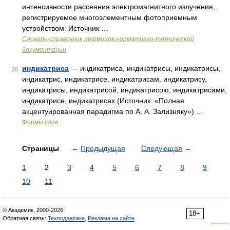
интенсивности рассеяния электромагнитного излучения,
регистрируемое многоэлементным фотоприемным
устройством. Источник …
Словарь-справочник терминов нормативно-технической
документации
индикатриса
— индикатриса, индикатрисы, индикатрисы,
20
индикатрис, индикатрисе, индикатрисам, индикатрису,
индикатрисы, индикатрисой, индикатрисою, индикатрисами,
индикатрисе, индикатрисах (Источник: «Полная
акцентуированная парадигма по А. А. Зализняку») …
Формы слов
Страницы
←
Предыдущая
Следующая
→
1
2
3
4
5
6
7
8
9
10
11
© Академик, 2000-2026
18+
Обратная связь:
Техподдержка
,
Реклама на сайте