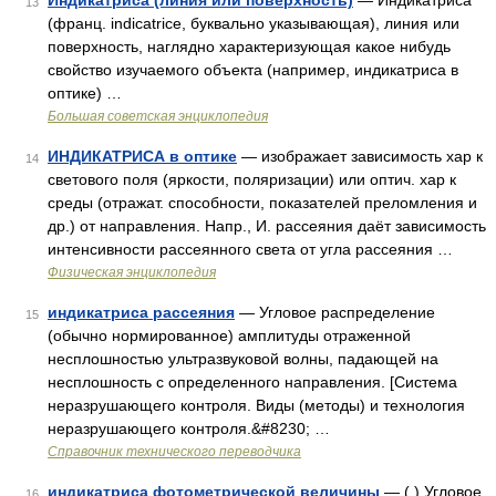
Индикатриса (линия или поверхность)
— Индикатриса
13
(франц. indicatrice, буквально указывающая), линия или
поверхность, наглядно характеризующая какое нибудь
свойство изучаемого объекта (например, индикатриса в
оптике) …
Большая советская энциклопедия
ИНДИКАТРИСА в оптике
— изображает зависимость хар к
14
светового поля (яркости, поляризации) или оптич. хар к
среды (отражат. способности, показателей преломления и
др.) от направления. Напр., И. рассеяния даёт зависимость
интенсивности рассеянного света от угла рассеяния …
Физическая энциклопедия
индикатриса рассеяния
— Угловое распределение
15
(обычно нормированное) амплитуды отраженной
несплошностью ультразвуковой волны, падающей на
несплошность с определенного направления. [Система
неразрушающего контроля. Виды (методы) и технология
неразрушающего контроля.&#8230; …
Справочник технического переводчика
индикатриса фотометрической величины
— ( ) Угловое
16