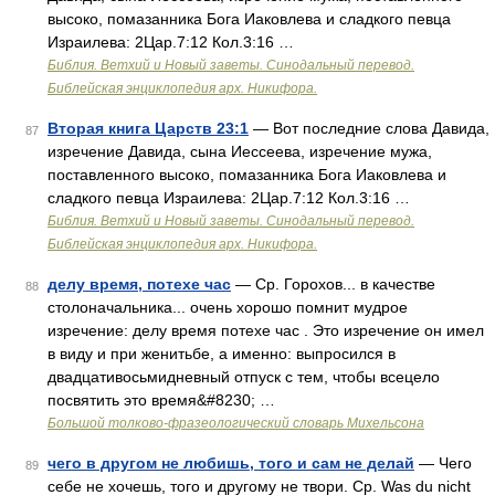
высоко, помазанника Бога Иаковлева и сладкого певца
Израилева: 2Цар.7:12 Кол.3:16 …
Библия. Ветхий и Новый заветы. Синодальный перевод.
Библейская энциклопедия арх. Никифора.
Вторая книга Царств 23:1
— Вот последние слова Давида,
87
изречение Давида, сына Иессеева, изречение мужа,
поставленного высоко, помазанника Бога Иаковлева и
сладкого певца Израилева: 2Цар.7:12 Кол.3:16 …
Библия. Ветхий и Новый заветы. Синодальный перевод.
Библейская энциклопедия арх. Никифора.
делу время, потехе час
— Ср. Горохов... в качестве
88
столоначальника... очень хорошо помнит мудрое
изречение: делу время потехе час . Это изречение он имел
в виду и при женитьбе, а именно: выпросился в
двадцативосьмидневный отпуск с тем, чтобы всецело
посвятить это время&#8230; …
Большой толково-фразеологический словарь Михельсона
чего в другом не любишь, того и сам не делай
— Чего
89
себе не хочешь, того и другому не твори. Ср. Was du nicht