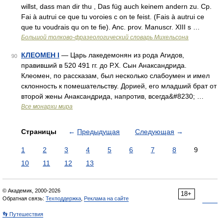
willst, dass man dir thu , Das füg auch keinem andern zu. Ср.
Fai à autrui ce que tu voroies c on te feist. (Fais à autrui ce
que tu voudrais qu on te fie). Anc. prov. Manuscr. XIII s …
Большой толково-фразеологический словарь Михельсона
КЛЕОМЕН I
— Царь лакедемонян из рода Агидов,
90
правивший в 520 491 гг. до Р.Х. Сын Анаксандрида.
Клеомен, по рассказам, был несколько слабоумен и имел
склонность к помешательству. Дорией, его младший брат от
второй жены Анаксандрида, напротив, всегда&#8230; …
Все монархи мира
Страницы
←
Предыдущая
Следующая
→
1
2
3
4
5
6
7
8
9
10
11
12
13
© Академик, 2000-2026
18+
Обратная связь:
Техподдержка
,
Реклама на сайте
👣 Путешествия