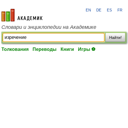
EN
DE
ES
FR
academic.ru
Словари и энциклопедии на Академике
Найти!
Толкования
Переводы
Книги
Игры ⚽