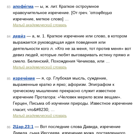
апофе́гма
— ы, ж. лит. Краткое остроумное
83
нравоучительное изречение. [От греч. ’αποφθεγμα
изречение, меткое слово] …
Малый академический словарь
деви́з
— а, м. 1. Краткое изречение или слово, в котором
84
выражается руководящая идея поведения или
деятельности кого л. «Кто не за меня, тот против меня» вот
девиз людей, которые любят выговаривать истину прямо и
смело. Белинский, Похождения Чичикова, или …
Малый академический словарь
изрече́ние
— я, ср. Глубокая мысль, суждение,
85
выраженные кратко и ярко; афоризм. Эпиграфом к
греческому мышлению прекрасно служит известное
изречение Протагора: «Человек мерило всем вещам».
Герцен, Письма об изучении природы. Известное изречение
гласит, что&#8230; …
Малый академический словарь
2Цар.23:1
— Вот последние слова Давида, изречение
86
Давида, сына Иессеева, изречение мужа, поставленного