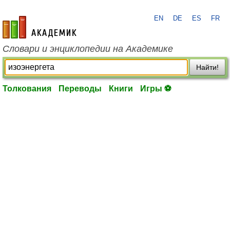
EN
DE
ES
FR
academic.ru
Словари и энциклопедии на Академике
Найти!
Толкования
Переводы
Книги
Игры ⚽