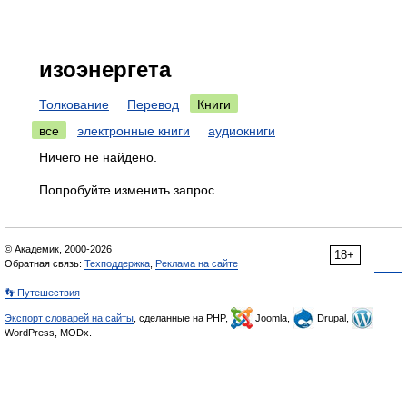
изоэнергета
Толкование
Перевод
Книги
все
электронные книги
аудиокниги
Ничего не найдено.
Попробуйте изменить запрос
© Академик, 2000-2026
18+
Обратная связь:
Техподдержка
,
Реклама на сайте
👣 Путешествия
Экспорт словарей на сайты
, сделанные на PHP,
Joomla,
Drupal,
WordPress, MODx.