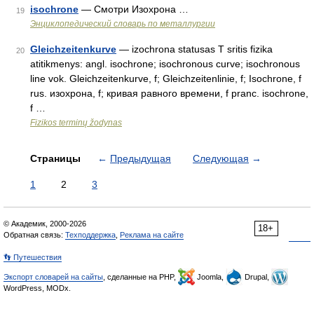
isochrone
— Смотри Изохрона …
19
Энциклопедический словарь по металлургии
Gleichzeitenkurve
— izochrona statusas T sritis fizika
20
atitikmenys: angl. isochrone; isochronous curve; isochronous
line vok. Gleichzeitenkurve, f; Gleichzeitenlinie, f; Isochrone, f
rus. изохрона, f; кривая равного времени, f pranc. isochrone,
f …
Fizikos terminų žodynas
Страницы
←
Предыдущая
Следующая
→
1
2
3
© Академик, 2000-2026
18+
Обратная связь:
Техподдержка
,
Реклама на сайте
👣 Путешествия
Экспорт словарей на сайты
, сделанные на PHP,
Joomla,
Drupal,
WordPress, MODx.