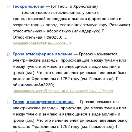
Геохронология
— (от Гео… и Хронология)
13
геологическое летосчисление, учение о
хронологической последовательности формирования и
возрасте горных пород, слагающих земную кору. Различают
относительную и абсолютную (или ядерную) Г.
Относительная Г.&#8230; …
Большая советская энциклопедия
Гроза атмосферное явление
— Грозою называются
14
электрические разряды, происходящие между тучами или
между тучею и землею и являющиеся в виде молнии и
грома (см.). Что это явление электрическое, впервые было
доказано Франклином в 1752 году (см. Громоотвод). Г.
обыкновенно&#8230; …
Энциклопедический словарь Ф.А. Брокгауза и И.А. Ефрона
Гроза, атмосферное явление
— Грозою называются
15
электрические разряды, происходящие между тучами или
между тучею и землею и являющиеся в виде молнии и
грома (см.). Что это явление электрическое, впервые было
доказано Франклином в 1752 году (см. Громоотвод). Г.