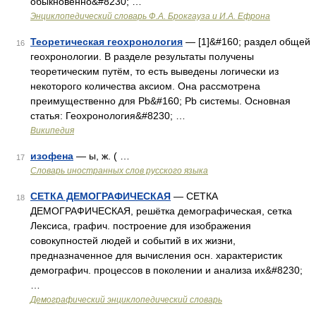
обыкновенно&#8230; …
Энциклопедический словарь Ф.А. Брокгауза и И.А. Ефрона
Теоретическая геохронология
— [1]&#160; раздел общей
16
геохронологии. В разделе результаты получены
теоретическим путём, то есть выведены логически из
некоторого количества аксиом. Она рассмотрена
преимущественно для Pb&#160; Pb системы. Основная
статья: Геохронология&#8230; …
Википедия
изофена
— ы, ж. ( …
17
Словарь иностранных слов русского языка
СЕТКА ДЕМОГРАФИЧЕСКАЯ
— СЕТКА
18
ДЕМОГРАФИЧЕСКАЯ, решётка демографическая, сетка
Лексиса, графич. построение для изображения
совокупностей людей и событий в их жизни,
предназначенное для вычисления осн. характеристик
демографич. процессов в поколении и анализа их&#8230;
…
Демографический энциклопедический словарь