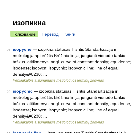
изопикна
Толкование
Перевод
Книги
isopycne
— izopikna statusas T sritis Standartizacija ir
21
metrologija apibrėžtis Brėžinio linija, jungianti vienodo tankio
taškus. atitikmenys: angl. curve of constant density; equidense;
isodense; isopycn; isopycnic; isopycnic line; line of equal
density&#8230; …
Penkiakalbis aiškinamasis metrologijos terminų žodynas
isopycnic
— izopikna statusas T sritis Standartizacija ir
22
metrologija apibrėžtis Brėžinio linija, jungianti vienodo tankio
taškus. atitikmenys: angl. curve of constant density; equidense;
isodense; isopycn; isopycnic; isopycnic line; line of equal
density&#8230; …
Penkiakalbis aiškinamasis metrologijos terminų žodynas