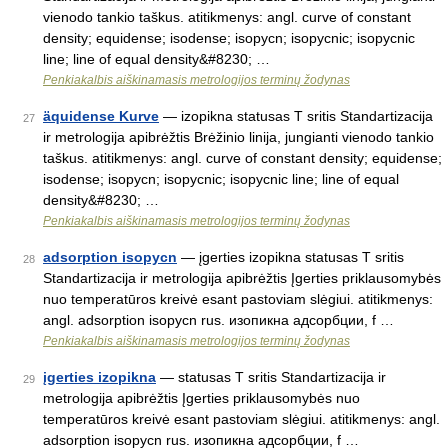
vienodo tankio taškus. atitikmenys: angl. curve of constant
density; equidense; isodense; isopycn; isopycnic; isopycnic
line; line of equal density&#8230; …
Penkiakalbis aiškinamasis metrologijos terminų žodynas
äquidense Kurve
— izopikna statusas T sritis Standartizacija
27
ir metrologija apibrėžtis Brėžinio linija, jungianti vienodo tankio
taškus. atitikmenys: angl. curve of constant density; equidense;
isodense; isopycn; isopycnic; isopycnic line; line of equal
density&#8230; …
Penkiakalbis aiškinamasis metrologijos terminų žodynas
adsorption isopycn
— įgerties izopikna statusas T sritis
28
Standartizacija ir metrologija apibrėžtis Įgerties priklausomybės
nuo temperatūros kreivė esant pastoviam slėgiui. atitikmenys:
angl. adsorption isopycn rus. изопикна адсорбции, f …
Penkiakalbis aiškinamasis metrologijos terminų žodynas
įgerties izopikna
— statusas T sritis Standartizacija ir
29
metrologija apibrėžtis Įgerties priklausomybės nuo
temperatūros kreivė esant pastoviam slėgiui. atitikmenys: angl.
adsorption isopycn rus. изопикна адсорбции, f …