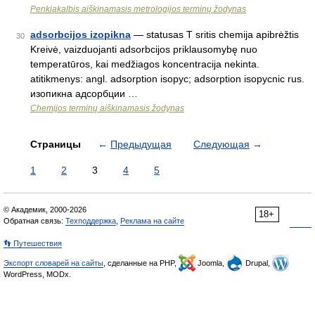
Penkiakalbis aiškinamasis metrologijos terminų žodynas
adsorbcijos izopikna
— statusas T sritis chemija apibrėžtis
30
Kreivė, vaizduojanti adsorbcijos priklausomybę nuo
temperatūros, kai medžiagos koncentracija nekinta.
atitikmenys: angl. adsorption isopyc; adsorption isopycnic rus.
изопикна адсорбции …
Chemijos terminų aiškinamasis žodynas
Страницы
←
Предыдущая
Следующая
→
1
2
3
4
5
© Академик, 2000-2026
18+
Обратная связь:
Техподдержка
,
Реклама на сайте
👣 Путешествия
Экспорт словарей на сайты
, сделанные на PHP,
Joomla,
Drupal,
WordPress, MODx.