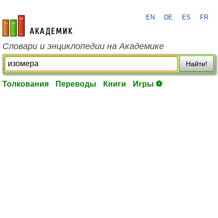
EN
DE
ES
FR
academic.ru
Словари и энциклопедии на Академике
Найти!
Толкования
Переводы
Книги
Игры ⚽