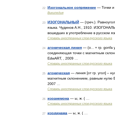
Изогональное сопряжение
— Точки и
22
Википедия
ИЗОГОНАЛЬНЫЙ
— (греч.). Равноуго
23
языка. Чудинов А.Н., 1910. ИЗОГОНАЛ
вошедших в употребление в русском яз
Словарь иностранных слов русского языка
агоническая линия
— (о... + гр. gonfa
24
соединяющая точки с магнитным склон
EdwART, , 2009 …
Словарь иностранных слов русского языка
агоническая
— линия [от гр. угол] – н
25
магнитным склонением, равным нулю Б
2007 …
Словарь иностранных слов русского языка
изоанемона
— ы, ж. ( …
26
Словарь иностранных слов русского языка
изодинама
— ы, ж. ( …
27