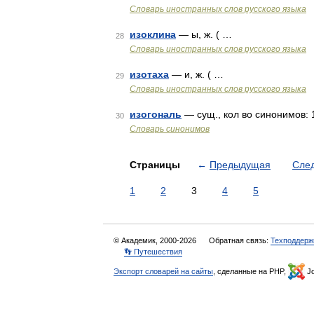
Словарь иностранных слов русского языка
изоклина
— ы, ж. ( …
28
Словарь иностранных слов русского языка
изотаха
— и, ж. ( …
29
Словарь иностранных слов русского языка
изогональ
— сущ., кол во синонимов: 
30
Словарь синонимов
Страницы
←
Предыдущая
Сле
1
2
3
4
5
© Академик, 2000-2026
Обратная связь:
Техподдерж
👣 Путешествия
Экспорт словарей на сайты
, сделанные на PHP,
Jo