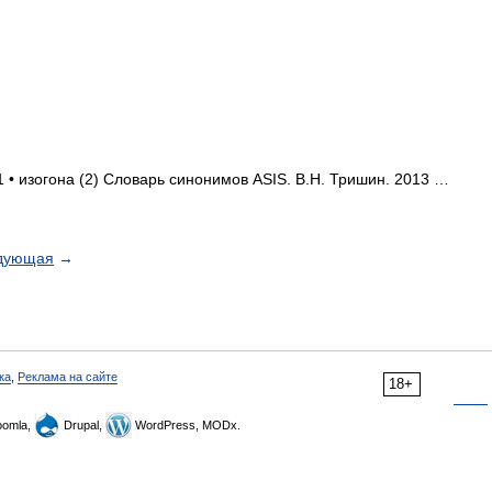
1 • изогона (2) Словарь синонимов ASIS. В.Н. Тришин. 2013 …
дующая
→
ка
,
Реклама на сайте
18+
omla,
Drupal,
WordPress, MODx.