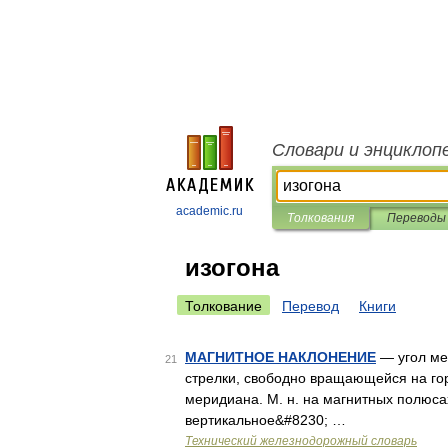
Словари и энциклоп
academic.ru
Толкования
Переводы
изогона
Толкование
Перевод
Книги
МАГНИТНОЕ НАКЛОНЕНИЕ
— угол ме
21
стрелки, свободно вращающейся на гор
меридиана. М. н. на магнитных полюса
вертикальное&#8230; …
Технический железнодорожный словарь