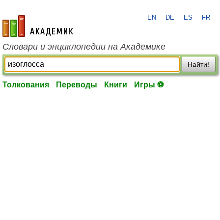
EN
DE
ES
FR
academic.ru
Словари и энциклопедии на Академике
Найти!
Толкования
Переводы
Книги
Игры ⚽