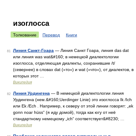
изоглосса
Толкование
Перевод
Книги
Линия Санкт-Гоара
— Линия Санкт Гоара, линия das dat
81
или линия was wat&#160; в немецкой диалектологии
изоглосса, отделяющая диалекты, сохранившие /t/
(севернее) в словах dat («то») и wat («что»), от диалектов, в
которых этот …
Википедия
Линия Урдингена
— В немецкой диалектологии линия
82
Урдингена (нем.&#160;Uerdinger Linie) это изоглосса Ik /Ich
или Ek /Ech . Например, к северу от этой линии говорят: „ek
gonn noar hüss“ (я иду домой), тогда как югу от неё
стандартному немецкому „ich“ соответствует&#8230; …
Википедия