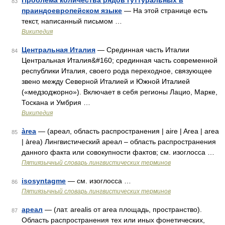
Проблема количества рядов гуттуральных в
83
праиндоевропейском языке
— На этой странице есть
текст, написанный письмом …
Википедия
Центральная Италия
— Срединная часть Италии
84
Центральная Италия&#160; срединная часть современной
республики Италия, своего рода переходное, связующее
звено между Северной Италией и Южной Италией
(«медзоджорно»). Включает в себя регионы Лацио, Марке,
Тоскана и Умбрия …
Википедия
àrea
— (ареал, область распространения | aire | Area | area
85
| àrea) Лингвистический ареал – область распространения
данного факта или совокупности фактов; см. изоглосса …
Пятиязычный словарь лингвистических терминов
isosyntagme
— см. изоглосса …
86
Пятиязычный словарь лингвистических терминов
ареал
— (лат. arealis от area площадь, пространство).
87
Область распространения тех или иных фонетических,