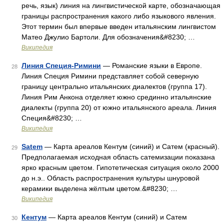
речь, язык) линия на лингвистической карте, обозначающая
границы распространения какого либо языкового явления.
Этот термин был впервые введен итальянским лингвистом
Матео Джулио Бартоли. Для обозначения&#8230; …
Википедия
Линия Специя-Римини
— Романские языки в Европе.
28
Линия Специя Римини представляет собой северную
границу центрально итальянских диалектов (группа 17).
Линия Рим Анкона отделяет южно срединно итальянские
диалекты (группа 20) от южно итальянского ареала. Линия
Специя&#8230; …
Википедия
Satem
— Карта ареалов Кентум (синий) и Сатем (красный).
29
Предполагаемая исходная область сатемизации показана
ярко красным цветом. Гипотетическая ситуация около 2000
до н.э.. Область распространения культуры шнуровой
керамики выделена жёлтым цветом.&#8230; …
Википедия
Кентум
— Карта ареалов Кентум (синий) и Сатем
30