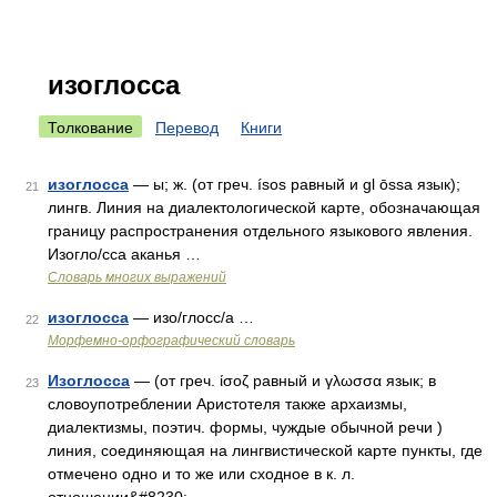
изоглосса
Толкование
Перевод
Книги
изоглосса
— ы; ж. (от греч. ísos равный и gl ōssa язык);
21
лингв. Линия на диалектологической карте, обозначающая
границу распространения отдельного языкового явления.
Изогло/сса аканья …
Словарь многих выражений
изоглосса
— изо/глосс/а …
22
Морфемно-орфографический словарь
Изоглосса
— (от греч. ίσοζ равный и γλωσσα язык; в
23
словоупотреблении Аристотеля также архаизмы,
диалектизмы, поэтич. формы, чуждые обычной речи )
линия, соединяющая на лингвистической карте пункты, где
отмечено одно и то же или сходное в к. л.