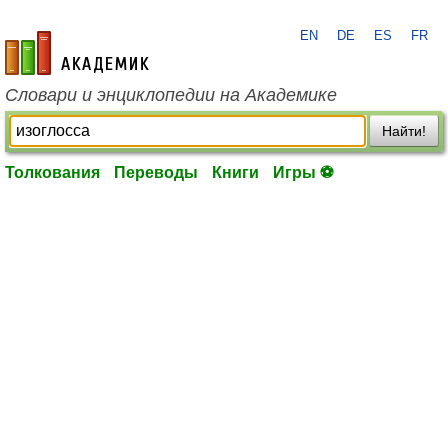
EN
DE
ES
FR
academic.ru
Словари и энциклопедии на Академике
Найти!
Толкования
Переводы
Книги
Игры ⚽