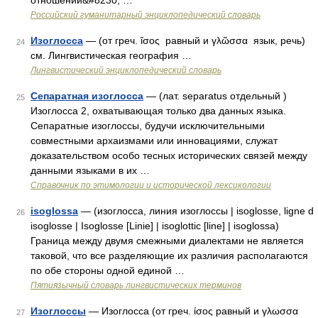
отношении&#8230; …
Российский гуманитарный энциклопедический словарь
Изоглосса
— (от греч. ἴσος равный и γλῶσσα язык, речь)
24
см. Лингвистическая география …
Лингвистический энциклопедический словарь
Сепаратная изоглосса
— (лат. separatus отдельный )
25
Изоглосса 2, охватывающая только два данных языка.
Сепаратные изоглоссы, будучи исключительными
совместными архаизмами или инновациями, служат
доказательством особо тесных исторических связей между
данными языками в их …
Справочник по этимологии и исторической лексикологии
isoglossa
— (изоглосса, линия изоглоссы | isoglosse, ligne d
26
isoglosse | Isoglosse [Linie] | isoglottic [line] | isoglossa)
Граница между двумя смежными диалектами не является
таковой, что все разделяющие их различия располагаются
по обе стороны одной единой …
Пятиязычный словарь лингвистических терминов
Изоглоссы
— Изоглосса (от греч. ίσος равный и γλωσσα
27