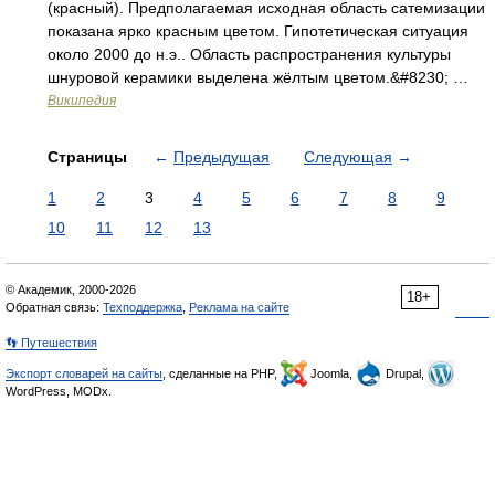
(красный). Предполагаемая исходная область сатемизации
показана ярко красным цветом. Гипотетическая ситуация
около 2000 до н.э.. Область распространения культуры
шнуровой керамики выделена жёлтым цветом.&#8230; …
Википедия
Страницы
←
Предыдущая
Следующая
→
1
2
3
4
5
6
7
8
9
10
11
12
13
© Академик, 2000-2026
18+
Обратная связь:
Техподдержка
,
Реклама на сайте
👣 Путешествия
Экспорт словарей на сайты
, сделанные на PHP,
Joomla,
Drupal,
WordPress, MODx.