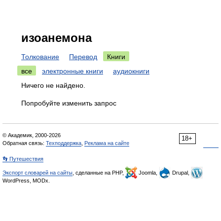
изоанемона
Толкование
Перевод
Книги
все
электронные книги
аудиокниги
Ничего не найдено.
Попробуйте изменить запрос
© Академик, 2000-2026
18+
Обратная связь:
Техподдержка
,
Реклама на сайте
👣 Путешествия
Экспорт словарей на сайты
, сделанные на PHP,
Joomla,
Drupal,
WordPress, MODx.