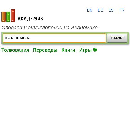
EN
DE
ES
FR
academic.ru
Словари и энциклопедии на Академике
Найти!
Толкования
Переводы
Книги
Игры ⚽