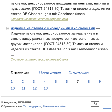
из стекла, декорированное воздушными лентами, нитями и
пузырьками. [ГОСТ 24315 80] Тематики стекло и изделия из
стекла DE Glaserzeugnis mit Gaseinschlüssen …
Справочник технического переводчика
изделие из стекла с инородными включениями
—
70
Изделие из стекла, декорированное заплавлением в
стекломассу различных предметов, изготовленных из
других материалов. [ГОСТ 24315 80] Тематики стекло и
изделия из стекла DE Glaserzeugnis mit Fremdeinschlüssen
…
Справочник технического переводчика
Страницы
←
Предыдущая
Следующая
→
1
2
3
4
5
6
7
8
9
10
11
12
13
© Академик, 2000-2026
18+
Обратная связь:
Техподдержка
,
Реклама на сайте