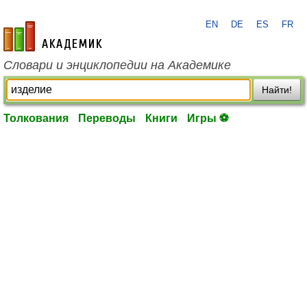
EN
DE
ES
FR
academic.ru
Словари и энциклопедии на Академике
Найти!
Толкования
Переводы
Книги
Игры ⚽