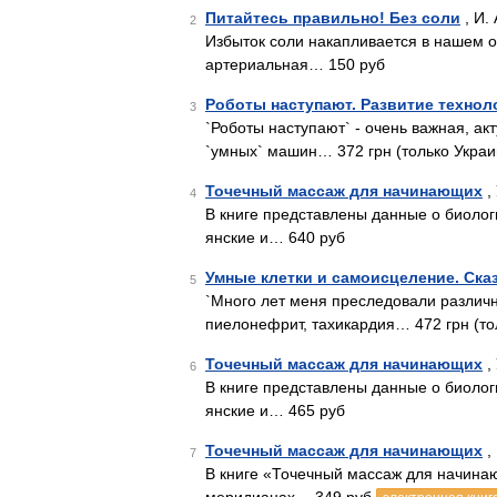
Питайтесь правильно! Без соли
, И.
2
Избыток соли накапливается в нашем ор
артериальная… 150 руб
Роботы наступают. Развитие технол
3
`Роботы наступают` - очень важная, а
`умных` машин… 372 грн (только Украи
Точечный массаж для начинающих
,
4
В книге представлены данные о биолог
янские и… 640 руб
Умные клетки и самоисцеление. Ска
5
`Много лет меня преследовали различн
пиелонефрит, тахикардия… 472 грн (то
Точечный массаж для начинающих
,
6
В книге представлены данные о биолог
янские и… 465 руб
Точечный массаж для начинающих
,
7
В книге «Точечный массаж для начина