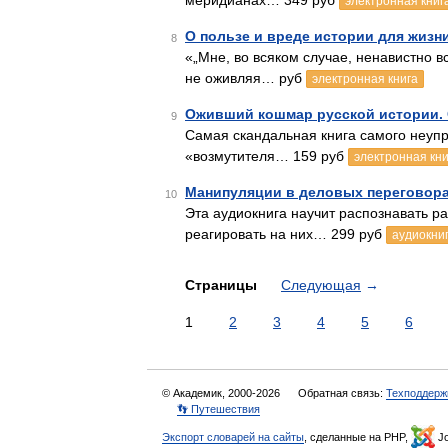
меридианах… 349 руб
электронная книг
О пользе и вреде истории для жизн
8
«„Мне, во всяком случае, ненавистно в
не оживляя… руб
электронная книга
Оживший кошмар русской истории. 
9
Самая скандальная книга самого неуп
«возмутителя… 159 руб
электронная кни
Манипуляции в деловых переговора
10
Эта аудиокнига научит распознавать р
реагировать на них… 299 руб
аудиокни
Страницы
Следующая
→
1
2
3
4
5
6
© Академик, 2000-2026
Обратная связь:
Техподдерж
👣 Путешествия
Экспорт словарей на сайты
, сделанные на PHP,
Jo