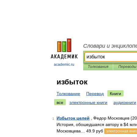
Словари и энциклоп
academic.ru
Толкования
Переводы
избыток
Толкование
Перевод
Книги
все
электронные книги
аудиокниги
Избыток целей
, Федор Московцев (20
1
История, обошедшаяся автору в $4 млн
Московцева… 49.9 руб
электронная книг