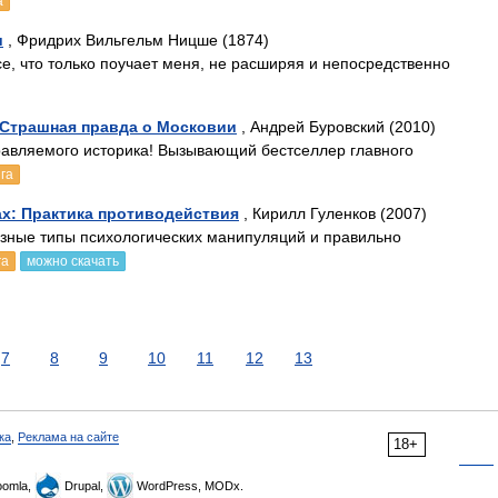
а
и
, Фридрих Вильгельм Ницше (1874)
се, что только поучает меня, не расширяя и непосредственно
Страшная правда о Московии
, Андрей Буровский (2010)
равляемого историка! Вызывающий бестселлер главного
га
х: Практика противодействия
, Кирилл Гуленков (2007)
азные типы психологических манипуляций и правильно
га
можно скачать
7
8
9
10
11
12
13
ка
,
Реклама на сайте
18+
omla,
Drupal,
WordPress, MODx.