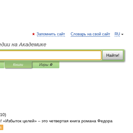
Запомнить сайт
Словарь на свой сайт
RU
едии на Академике
Найти!
Книги
Игры ⚽
10)
! «Избыток целей» – это четвертая книга романа Федора
а