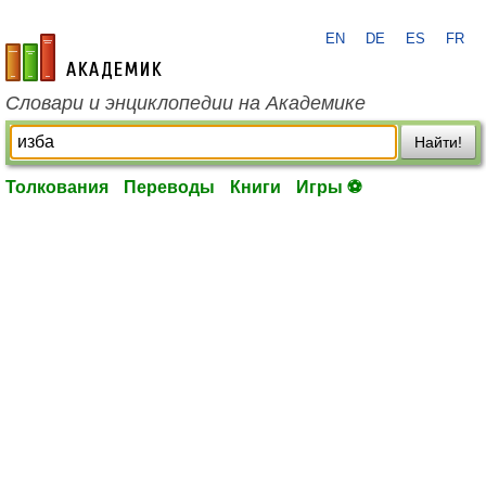
EN
DE
ES
FR
academic.ru
Словари и энциклопедии на Академике
Найти!
Толкования
Переводы
Книги
Игры ⚽