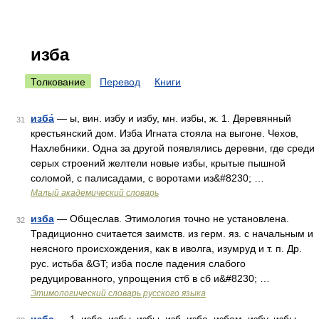
изба
Толкование
Перевод
Книги
изба́
— ы, вин. избу и избу, мн. избы, ж. 1. Деревянный
31
крестьянский дом. Изба Игната стояла на выгоне. Чехов,
Нахлебники. Одна за другой появлялись деревни, где среди
серых строений желтели новые избы, крытые пышной
соломой, с палисадами, с воротами из&#8230; …
Малый академический словарь
изба
— Общеслав. Этимология точно не установлена.
32
Традиционно считается заимств. из герм. яз. с начальным и
неясного происхождения, как в иволга, изумруд и т. п. Др.
рус. истьба &GT; изба после падения слабого
редуцированного, упрощения стб в сб и&#8230; …
Этимологический словарь русского языка