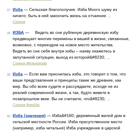
Изба
— Сельская благополучие. Изба Много шуму из
37
ничего; быть в ней закончить жизнь на отчаяние …
Сонник
ИЗБА
— Видеть во сне рубленую деревенскую избу
38
предвещает многие перемены в вашей в жизни, связанные,
возможно, с переездом на новое место жительства.
Видеть во сне себя внутри избы – наяву окажетесь в
запутанной ситуации, выход из которой&#8230; …
Сонник Мельникова
Изба
— Если вам приснилась изба, это говорит о том, что
39
ваши представления и принципы такие же древние, как
мир. Вы обо всем судите и рассуждаете, исходя не из
реалий современной жизни, а так, будто живете в
позапрошлом веке. Вы не считаете, что&#8230; …
Cонник Фрейда
Изба (значения)
— Изба&#160; деревянный жилой дом в
40
сельской местности России. Изба присутственное место
(например, изба читальня) Изба учреждение в царской