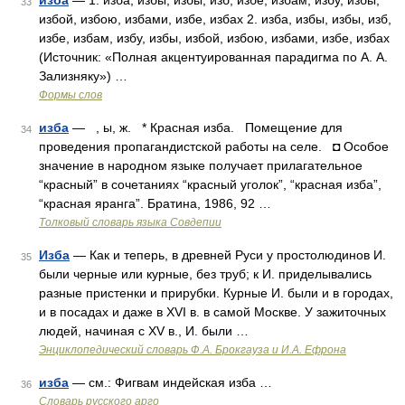
изба
— 1. изба, избы, избы, изб, избе, избам, избу, избы,
33
избой, избою, избами, избе, избах 2. изба, избы, избы, изб,
избе, избам, избу, избы, избой, избою, избами, избе, избах
(Источник: «Полная акцентуированная парадигма по А. А.
Зализняку») …
Формы слов
изба
— , ы, ж. * Красная изба. Помещение для
34
проведения пропагандистской работы на селе. ◘ Особое
значение в народном языке получает прилагательное
“красный” в сочетаниях “красный уголок”, “красная изба”,
“красная яранга”. Братина, 1986, 92 …
Толковый словарь языка Совдепии
Изба
— Как и теперь, в древней Руси у простолюдинов И.
35
были черные или курные, без труб; к И. приделывались
разные пристенки и прирубки. Курные И. были и в городах,
и в посадах и даже в XVI в. в самой Москве. У зажиточных
людей, начиная с XV в., И. были …
Энциклопедический словарь Ф.А. Брокгауза и И.А. Ефрона
изба
— см.: Фигвам индейская изба …
36
Словарь русского арго