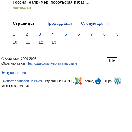
России (например, посольская изба) …
Википедия
Страницы
←
Предыдущая
Следующая
→
1
2
3
4
5
6
7
8
9
10
11
12
13
© Академик, 2000-2026
18+
Обратная связь:
Техподдержка
,
Реклама на сайте
👣 Путешествия
Экспорт словарей на сайты
, сделанные на PHP,
Joomla,
Drupal,
WordPress, MODx.