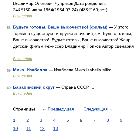
Владимир Олегович Чуприков Дата рождения:
24&#160;июля 1964(1964 07 24) (48&#160;лет) …
Википедия
Будьте готовы, Ваше высочество! (фильм)
— У этого
58
термина существуют и другие значения, см. Будьте готовы,
Ваше высочество!. Будьте готовы, Ваше высочество! Жанр
детский фильм Режиссёр Владимир Попков Автор сценария
…
Википедия
Мико, Изабелла
— Изабелла Мико Izabella Miko …
59
Википедия
Барабинский округ
— Страна СССР …
60
Википедия
Страницы
←
Предыдущая
Следующая
→
1
2
3
4
5
6
7
8
9
10
11
12
13