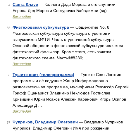
Санта Клаус
— Коллеги Деда Мороза и его спутники
54
Европа Дед Мороз и Снегурочка Бабадимпи (sq) …
Википедия
Физтеховская субкультура
— Общежитие No. 8
55
Физтеховская субкультура субкультура студентов и
выпускников МФТИ. Часть студенческой субкультуры.
Основой общности в физтеховской субкультуре является
физтеховский фольклор. Кроме этого, есть зачатки
физтеховского сленга. Часть&#8230; …
Википедия
Тушите свет (телепрограмма)
— Тушите Свет Логотип
56
программы и её ведущие Жанр Информационно
развлекательная программа, мультфильм Режиссёр Сергей
Грифф Сценарист Владимир Неклюдов Ростислав
Кривицкий Юрий Исаков Алексей Каранович Игорь Осипов
Александр Д …
Википедия
Чуприков, Владимир Олегович
— Владимир Чуприков
57
Чуприков, Владимир Олегович Имя при рождении: