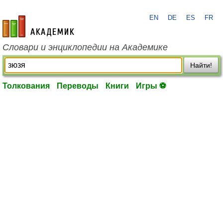
EN
DE
ES
FR
academic.ru
Словари и энциклопедии на Академике
Найти!
Толкования
Переводы
Книги
Игры ⚽