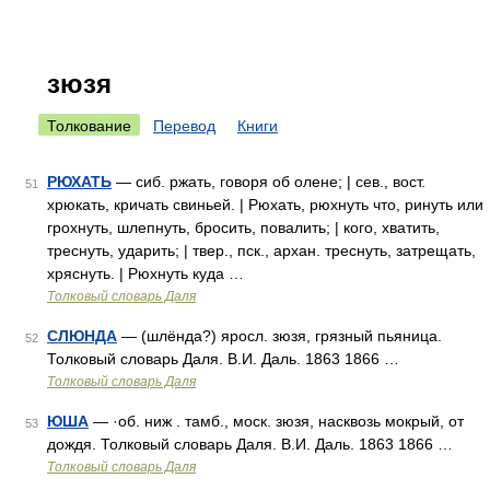
зюзя
Толкование
Перевод
Книги
РЮХАТЬ
— сиб. ржать, говоря об олене; | сев., вост.
51
хрюкать, кричать свиньей. | Рюхать, рюхнуть что, ринуть или
грохнуть, шлепнуть, бросить, повалить; | кого, хватить,
треснуть, ударить; | твер., пск., архан. треснуть, затрещать,
хряснуть. | Рюхнуть куда …
Толковый словарь Даля
СЛЮНДА
— (шлёнда?) яросл. зюзя, грязный пьяница.
52
Толковый словарь Даля. В.И. Даль. 1863 1866 …
Толковый словарь Даля
ЮША
— ·об. ниж . тамб., моск. зюзя, насквозь мокрый, от
53
дождя. Толковый словарь Даля. В.И. Даль. 1863 1866 …
Толковый словарь Даля