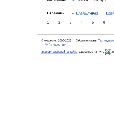
Материалы: пластмасса… 362 руб
Страницы
←
Предыдущая
Сле
1
2
3
4
5
6
© Академик, 2000-2026
Обратная связь:
Техподдерж
👣 Путешествия
Экспорт словарей на сайты
, сделанные на PHP,
Jo