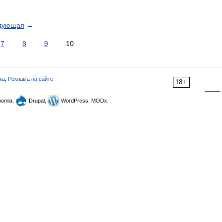
дующая
→
7
8
9
10
ка
,
Реклама на сайте
18+
omla,
Drupal,
WordPress, MODx.