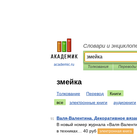
Словари и энциклоп
academic.ru
Толкования
Переводы
змейка
Толкование
Перевод
Книги
все
электронные книги
аудиокниги
Валя-Валентина. Декоративное вяза
91
В новый номер журнала «Валя-Валент
в техниках… 40 руб
электронная книга