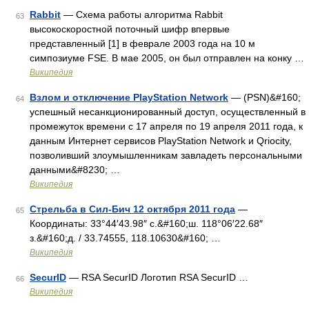
Rabbit
— Схема работы алгоритма Rabbit
63
высокоскоростной поточный шифр впервые
представленный [1] в феврале 2003 года на 10 м
симпозиуме FSE. В мае 2005, он был отправлен на конку …
Википедия
Взлом и отключение PlayStation Network
— (PSN)&#160;
64
успешный несанкционированный доступ, осуществленный в
промежуток времени с 17 апреля по 19 апреля 2011 года, к
данным Интернет сервисов PlayStation Network и Qriocity,
позволивший злоумышленникам завладеть персональными
данными&#8230; …
Википедия
Стрельба в Сил-Бич 12 октября 2011 года
—
65
Координаты: 33°44′43.98″ с.&#160;ш. 118°06′22.68″
з.&#160;д. / 33.74555, 118.10630&#160; …
Википедия
SecurID
— RSA SecurID Логотип RSA SecurID …
66
Википедия