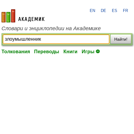
EN
DE
ES
FR
academic.ru
Словари и энциклопедии на Академике
Найти!
Толкования
Переводы
Книги
Игры ⚽