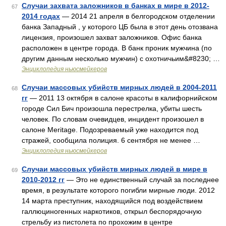
Случаи захвата заложников в банках в мире в 2012-
67
2014 годах
— 2014 21 апреля в белгородском отделении
банка Западный , у которого ЦБ была в этот день отозвана
лицензия, произошел захват заложников. Офис банка
расположен в центре города. В банк проник мужчина (по
другим данным несколько мужчин) с охотничьим&#8230; …
Энциклопедия ньюсмейкеров
Случаи массовых убийств мирных людей в 2004-2011
68
гг
— 2011 13 октября в салоне красоты в калифорнийском
городе Сил Бич произошла перестрелка, убиты шесть
человек. По словам очевидцев, инцидент произошел в
салоне Meritage. Подозреваемый уже находится под
стражей, сообщила полиция. 6 сентября не менее …
Энциклопедия ньюсмейкеров
Случаи массовых убийств мирных людей в мире в
69
2010-2012 гг
— Это не единственный случай за последнее
время, в результате которого погибли мирные люди. 2012
14 марта преступник, находящийся под воздействием
галлюциногенных наркотиков, открыл беспорядочную
стрельбу из пистолета по прохожим в центре