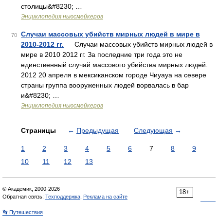
столицы&#8230; …
Энциклопедия ньюсмейкеров
Случаи массовых убийств мирных людей в мире в
70
2010-2012 гг.
— Случаи массовых убийств мирных людей в
мире в 2010 2012 гг. За последние три года это не
единственный случай массового убийства мирных людей.
2012 20 апреля в мексиканском городе Чиуауа на севере
страны группа вооруженных людей ворвалась в бар
и&#8230; …
Энциклопедия ньюсмейкеров
Страницы
←
Предыдущая
Следующая
→
1
2
3
4
5
6
7
8
9
10
11
12
13
© Академик, 2000-2026
18+
Обратная связь:
Техподдержка
,
Реклама на сайте
👣 Путешествия