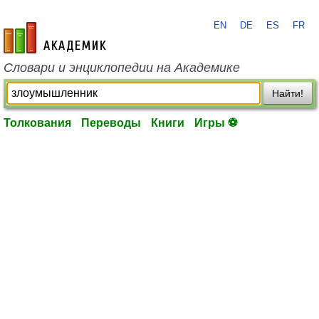
EN
DE
ES
FR
academic.ru
Словари и энциклопедии на Академике
Найти!
Толкования
Переводы
Книги
Игры ⚽