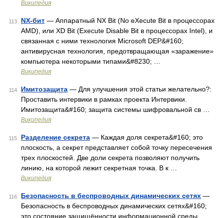
Википедия
NX-бит
— Аппаратный NX Bit (No eXecute Bit в процессорах
113
AMD), или XD Bit (Execute Disable Bit в процессорах Intel), и
связанная с ними технология Microsoft DEP&#160;
антивирусная технология, предотвращающая «заражение»
компьютера некоторыми типами&#8230; …
Википедия
Имитозащита
— Для улучшения этой статьи желательно?:
114
Проставить интервики в рамках проекта Интервики.
Имитозащита&#160; защита системы шифровальной св …
Википедия
Разделение секрета
— Каждая доля секрета&#160; это
115
плоскость, а секрет представляет собой точку пересечения
трех плоскостей. Две доли секрета позволяют получить
линию, на которой лежит секретная точка. В к …
Википедия
Безопасность в беспроводных динамических сетях
—
116
Безопасность в беспроводных динамических сетях&#160;
это состояние защищённости информационной среды