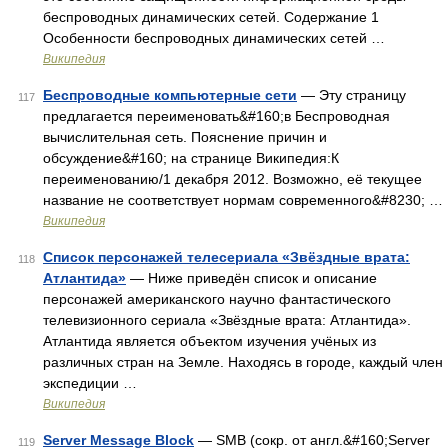
беспроводных динамических сетей. Содержание 1
Особенности беспроводных динамических сетей …
Википедия
Беспроводные компьютерные сети
— Эту страницу
117
предлагается переименовать&#160;в Беспроводная
вычислительная сеть. Пояснение причин и
обсуждение&#160; на странице Википедия:К
переименованию/1 декабря 2012. Возможно, её текущее
название не соответствует нормам современного&#8230; …
Википедия
Список персонажей телесериала «Звёздные врата:
118
Атлантида»
— Ниже приведён список и описание
персонажей американского научно фантастического
телевизионного сериала «Звёздные врата: Атлантида».
Атлантида является объектом изучения учёных из
различных стран на Земле. Находясь в городе, каждый член
экспедиции …
Википедия
Server Message Block
— SMB (сокр. от англ.&#160;Server
119