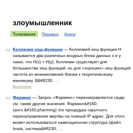
злоумышленник
Толкование
Перевод
Книги
Коллизия хэш-функции
— Коллизией хеш функции H
111
называется два различных входных блока данных x и y
таких, что H(x) = H(y). Коллизии существуют для
большинства хеш функций, но для «хороших» хеш функций
частота их возникновения близка к теоретическому
минимуму. В&#8230; …
Википедия
Фарминг
— Запрос «Фарминг» перенаправляется сюда;
112
см. также другие значения. Фарминг&#160;
(англ.&#160;pharming) это процедура скрытного
перенаправления жертвы на ложный IP адрес. Для этого
может использоваться навигационная структура (файл
hosts, система&#8230; …