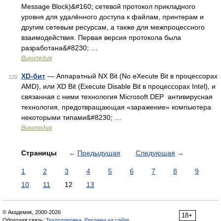
Message Block)&#160; сетевой протокол прикладного
уровня для удалённого доступа к файлам, принтерам и
другим сетевым ресурсам, а также для межпроцессного
взаимодействия. Первая версия протокола была
разработана&#8230; …
Википедия
XD-бит
— Аппаратный NX Bit (No eXecute Bit в процессорах
120
AMD), или XD Bit (Execute Disable Bit в процессорах Intel), и
связанная с ними технология Microsoft DEP антивирусная
технология, предотвращающая «заражение» компьютера
некоторыми типами&#8230; …
Википедия
Страницы
←
Предыдущая
Следующая
→
1
2
3
4
5
6
7
8
9
10
11
12
13
© Академик, 2000-2026
18+
Обратная связь:
Техподдержка
,
Реклама на сайте