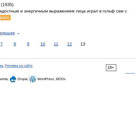
 (1935)
радостным и энергичным выражением лица играл в гольф сам с
книга
дующая
→
7
8
9
10
11
12
13
ка
,
Реклама на сайте
18+
omla,
Drupal,
WordPress, MODx.