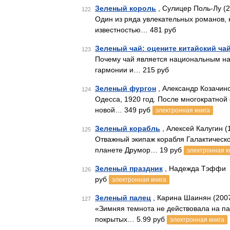
Зеленый король
, Сулицер Поль-Лу (
122
Один из ряда увлекательных романов,
известностью… 481 руб
Зеленый чай: оцените китайский ча
123
Почему чай является национальным на
гармонии и… 215 руб
Зеленый фургон
, Александр Козачинс
124
Одесса, 1920 год. После многократной
новой… 349 руб
электронная книга
Зеленый корабль
, Алексей Калугин (
125
Отважный экипаж корабля Галактическ
планете Друмор… 19 руб
электронная к
Зеленый праздник
, Надежда Тэффи
126
руб
электронная книга
Зеленый палец
, Карина Шаинян (200
127
«Зимняя темнота не действовала на пап
покрытых… 5.99 руб
электронная книга