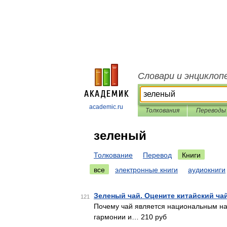
Словари и энциклоп
academic.ru
Толкования
Переводы
зеленый
Толкование
Перевод
Книги
все
электронные книги
аудиокниги
Зеленый чай. Оцените китайский ча
121
Почему чай является национальным на
гармонии и… 210 руб