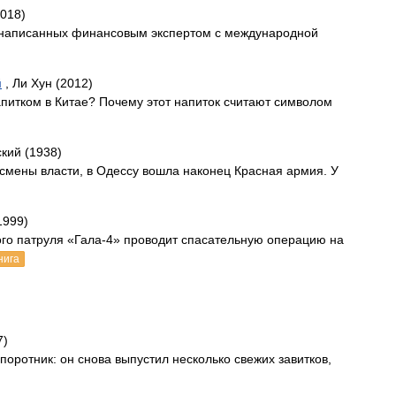
2018)
 написанных финансовым экспертом с международной
й
, Ли Хун (2012)
питком в Китае? Почему этот напиток считают символом
кий (1938)
 смены власти, в Одессу вошла наконец Красная армия. У
1999)
ого патруля «Гала-4» проводит спасательную операцию на
нига
7)
оротник: он снова выпустил несколько свежих завитков,