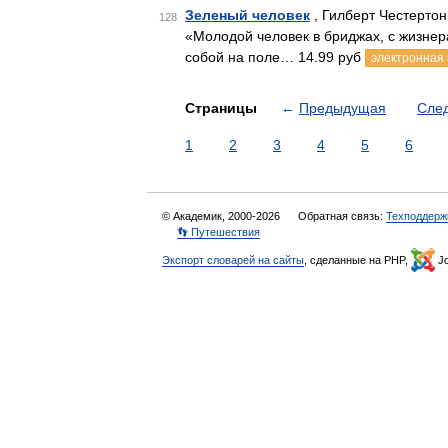
Зеленый человек
, Гилберт Честертон
128
«Молодой человек в бриджах, с жизне
собой на поле… 14.99 руб
электронная 
Страницы
←
Предыдущая
Сле
1
2
3
4
5
6
© Академик, 2000-2026
Обратная связь:
Техподдерж
👣 Путешествия
Экспорт словарей на сайты
, сделанные на PHP,
Jo