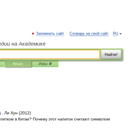
Запомнить сайт
Словарь на свой сайт
RU
едии на Академике
Найти!
Книги
Игры ⚽
й
, Ли Хун (2012)
питком в Китае? Почему этот напиток считают символом