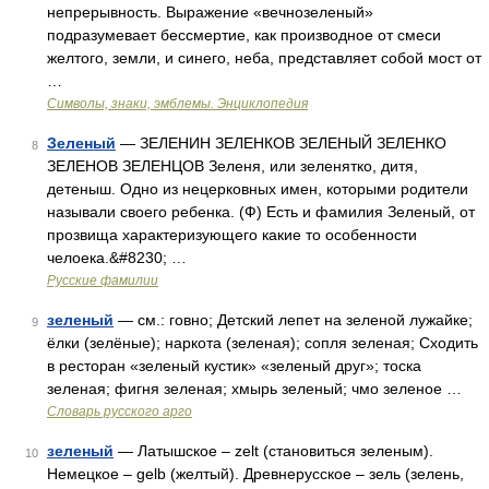
непрерывность. Выражение «вечнозеленый»
подразумевает бессмертие, как производное от смеси
желтого, земли, и синего, неба, представляет собой мост от
…
Символы, знаки, эмблемы. Энциклопедия
Зеленый
— ЗЕЛЕНИН ЗЕЛЕНКОВ ЗЕЛЕНЫЙ ЗЕЛЕНКО
8
ЗЕЛЕНОВ ЗЕЛЕНЦОВ Зеленя, или зеленятко, дитя,
детеныш. Одно из нецерковных имен, которыми родители
называли своего ребенка. (Ф) Есть и фамилия Зеленый, от
прозвища характеризующего какие то особенности
челоека.&#8230; …
Русские фамилии
зеленый
— см.: говно; Детский лепет на зеленой лужайке;
9
ёлки (зелёные); наркота (зеленая); сопля зеленая; Сходить
в ресторан «зеленый кустик» «зеленый друг»; тоска
зеленая; фигня зеленая; хмырь зеленый; чмо зеленое …
Словарь русского арго
зеленый
— Латышское – zelt (становиться зеленым).
10
Немецкое – gelb (желтый). Древнерусское – зель (зелень,