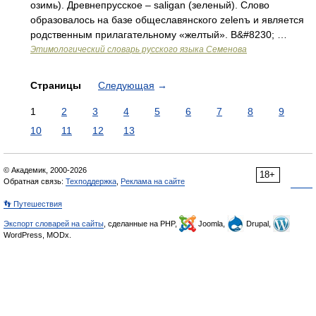
озимь). Древнепрусское – saligan (зеленый). Слово
образовалось на базе общеславянского zelenъ и является
родственным прилагательному «желтый». В&#8230; …
Этимологический словарь русского языка Семенова
Страницы
Следующая
→
1
2
3
4
5
6
7
8
9
10
11
12
13
© Академик, 2000-2026
18+
Обратная связь:
Техподдержка
,
Реклама на сайте
👣 Путешествия
Экспорт словарей на сайты
, сделанные на PHP,
Joomla,
Drupal,
WordPress, MODx.