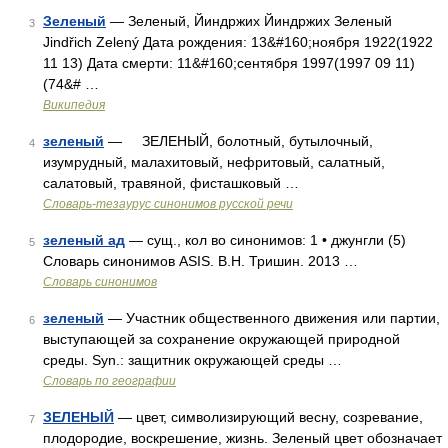
Зеленый
— Зеленый, Йиндржих Йиндржих Зеленый
3
Jindřich Zelený Дата рождения: 13&#160;ноября 1922(1922
11 13) Дата смерти: 11&#160;сентября 1997(1997 09 11)
(74&# …
Википедия
зеленый
— ЗЕЛЕНЫЙ, болотный, бутылочный,
4
изумрудный, малахитовый, нефритовый, салатный,
салатовый, травяной, фисташковый …
Словарь-тезаурус синонимов русской речи
зеленый ад
— сущ., кол во синонимов: 1 • джунгли (5)
5
Словарь синонимов ASIS. В.Н. Тришин. 2013 …
Словарь синонимов
зеленый
— Участник общественного движения или партии,
6
выступающей за сохранение окружающей природной
среды. Syn.: защитник окружающей среды …
Словарь по географии
ЗЕЛЕНЫЙ
— цвет, символизирующий весну, созревание,
7
плодородие, воскрешение, жизнь. Зеленый цвет обозначает