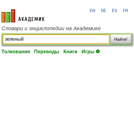
EN
DE
ES
FR
academic.ru
Словари и энциклопедии на Академике
Найти!
Толкования
Переводы
Книги
Игры ⚽