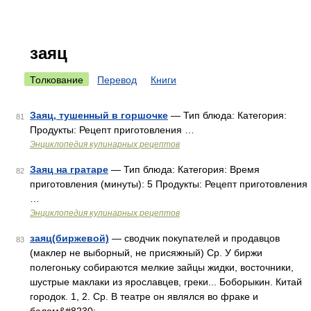
заяц
Толкование
Перевод
Книги
Заяц, тушенный в горшочке
— Тип блюда: Категория:
81
Продукты: Рецепт приготовления …
Энциклопедия кулинарных рецептов
Заяц на гратаре
— Тип блюда: Категория: Время
82
приготовления (минуты): 5 Продукты: Рецепт приготовления
…
Энциклопедия кулинарных рецептов
заяц(биржевой)
— сводчик покупателей и продавцов
83
(маклер не выборный, не присяжный) Ср. У биржи
полегоньку собираются мелкие зайцы жидки, восточники,
шустрые маклаки из ярославцев, греки... Боборыкин. Китай
городок. 1, 2. Ср. В театре он являлся во фраке и