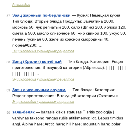
Википедия
Заяц жареный по-берлински
— Кухня: Немецкая кухня
87
Тип блюда: Вторые блюда Продукты: Зайчатина 2000,
морковь 50, лук репчатый 100, сало (Шпик) 200, яблоки 120,
смета а 500, масло сливочное 60, жир свиной 100, уксус 50,
печень гусиная 80, желе из красной смородины 40,
пюре&#8230; …
Энциклопедия кулинарных рецептов
Заяц (Кролик) копчёный
— Тип блюда: Категория: Рецепт
88
приготовления: В текущей категории (Абрикосы): | | | | | | | | |
| | | | | | | | | | …
Энциклопедия кулинарных рецептов
Заяц с чесночным соусом.
— Тип блюда: Категория:
89
Рецепт приготовления: В текущей категории (Охотничьи …
Энциклопедия кулинарных рецептов
заяц-беляк
— baltasis kiškis statusas T sritis zoologija |
90
vardynas taksono rangas rūšis atitikmenys: lot. Lepus timidus
angl. Alpine hare; Arctic hare; hill hare; mountain hare; polar