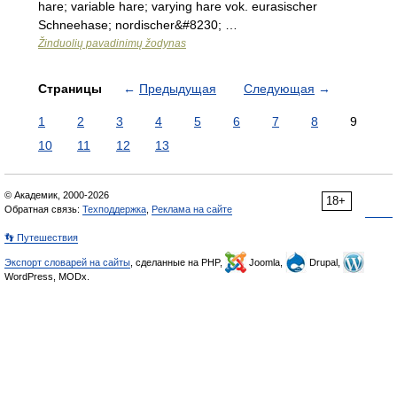
hare; variable hare; varying hare vok. eurasischer
Schneehase; nordischer&#8230; …
Žinduolių pavadinimų žodynas
Страницы
←
Предыдущая
Следующая
→
1
2
3
4
5
6
7
8
9
10
11
12
13
© Академик, 2000-2026
18+
Обратная связь:
Техподдержка
,
Реклама на сайте
👣 Путешествия
Экспорт словарей на сайты
, сделанные на PHP,
Joomla,
Drupal,
WordPress, MODx.