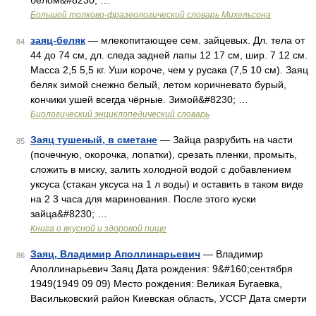
белом&#8230; …
Большой толково-фразеологический словарь Михельсона
заяц-беляк
— млекопитающее сем. зайцевых. Дл. тела от
84
44 до 74 см, дл. следа задней лапы 12 17 см, шир. 7 12 см.
Масса 2,5 5,5 кг. Уши короче, чем у русака (7,5 10 см). Заяц
беляк зимой снежно белый, летом коричневато бурый,
кончики ушей всегда чёрные. Зимой&#8230; …
Биологический энциклопедический словарь
Заяц тушеный, в сметане
— Зайца разрубить на части
85
(почечную, окорочка, лопатки), срезать пленки, промыть,
сложить в миску, залить холодной водой с добавлением
уксуса (стакан уксуса на 1 л воды) и оставить в таком виде
на 2 3 часа для маринования. После этого куски
зайца&#8230; …
Книга о вкусной и здоровой пище
Заяц, Владимир Аполлинарьевич
— Владимир
86
Аполлинарьевич Заяц Дата рождения: 9&#160;сентября
1949(1949 09 09) Место рождения: Великая Бугаевка,
Васильковский район Киевская область, УССР Дата смерти
…