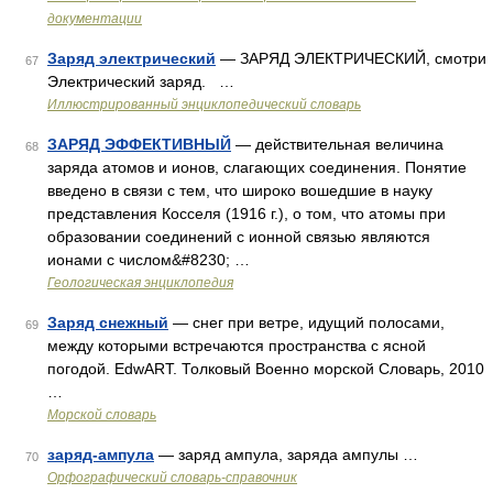
документации
Заряд электрический
— ЗАРЯД ЭЛЕКТРИЧЕСКИЙ, смотри
67
Электрический заряд. …
Иллюстрированный энциклопедический словарь
ЗАРЯД ЭФФЕКТИВНЫЙ
— действительная величина
68
заряда атомов и ионов, слагающих соединения. Понятие
введено в связи с тем, что широко вошедшие в науку
представления Косселя (1916 г.), о том, что атомы при
образовании соединений с ионной связью являются
ионами с числом&#8230; …
Геологическая энциклопедия
Заряд снежный
— снег при ветре, идущий полосами,
69
между которыми встречаются пространства с ясной
погодой. EdwART. Толковый Военно морской Словарь, 2010
…
Морской словарь
заряд-ампула
— заряд ампула, заряда ампулы …
70
Орфографический словарь-справочник