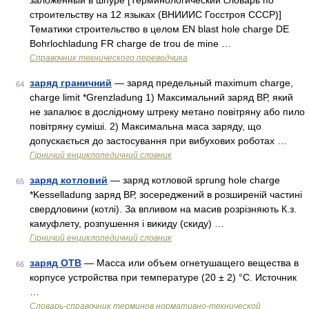
заложенный в шпуре [Терминологический словарь по
строительству на 12 языках (ВНИИИС Госстроя СССР)]
Тематики строительство в целом EN blast hole charge DE
Bohrlochladung FR charge de trou de mine …
Справочник технического переводчика
заряд граничний
— заряд предельный maximum charge,
64
charge limit *Grenzladung 1) Максимальний заряд ВР, який
не запалює в дослідному штреку метано повітряну або пило
повітряну суміші. 2) Максимальна маса заряду, що
допускається до застосування при вибухових роботах …
Гірничий енциклопедичний словник
заряд котловий
— заряд котловой sprung hole charge
65
*Kesselladung заряд ВР, зосереджений в розширеній частині
свердловини (котлі). За впливом на масив розрізняють К.з.
камуфлету, розпушення і викиду (скиду) …
Гірничий енциклопедичний словник
заряд ОТВ
— Масса или объем огнетушащего вещества в
66
корпусе устройства при температуре (20 ± 2) °C. Источник
…
Словарь-справочник терминов нормативно-технической