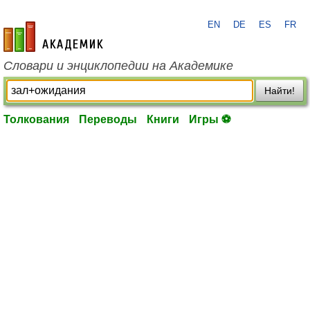
EN
DE
ES
FR
academic.ru
Словари и энциклопедии на Академике
Найти!
Толкования
Переводы
Книги
Игры ⚽