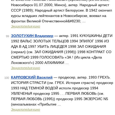
Новосибирск 01.07.2000, Минск), актер. Народный артист
СССР (1989); Народный артист Белорусии. В 1942 окончил
курсы младших лейтенантов в Новосибирске, воевал на
фронтах Великой Отечественной&#8230; …
Энциклопедия кино
ЗОЛОТУХИН Владимир
— актер. 1991 КУКУШКИНЫ ДЕТИ
99
1992 ВАЛЬС ЗОЛОТЫХ ТЕЛЬЦОВ 1994 ЭПИЛОГ 1996 ИЗ
АДА В АД 1997 УБИТЬ ЛИЦЕДЕЯ 1998 ЗАЛ ОЖИДАНИЯ
(сериал) (см. ЗАЛ ОЖИДАНИЯ (1998)) 1998 КОНТРАКТ СО
СМЕРТЬЮ 1999 ГОЛОСОВАТЬ «ЗА ! (Из цикла «Дела
Лоховского!») 2000 АЛХИМИКИ …
Энциклопедия кино
КАРЛОВСКИЙ Василий
— продюсер, актер. 1993 ГРЕХЪ.
100
ИСТОРИЯ СТРАСТИ (см. ГРЕХ. История страсти) продюсер
1993 НАД ТЕМНОЙ ВОДОЙ исполн.продюсер 1994
УВЛЕЧЕНЬЯ продюсер 1995 . . .ПЕРВАЯ ЛЮБОВЬ (см.
ПЕРВАЯ ЛЮБОВЬ (1995)) продюсер 1995 ЭКЗЕРСИС N5
(киноальманах «Прибытие …
Энциклопедия кино