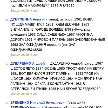
Сашенька (см. САША САШЕНЬКА) 1968 Иван Макарович
(см. ИВАН МАКАРОВИЧ) 1969 Я,&#8230; …
Энциклопедия кино
ДУБРОВИНА Анна
— (Ганна), актриса. 1961 ВОДИЛ
96
ПОЕЗДА МАШИНИСТ 1961 ГОДЫ ДЕВИЧЬИ 1963
ВНИМАНИЕ! В ГОРОДЕ ВОЛШЕБНИК! («Кукольная
комедия») 1966 САША САШЕНЬКА 1967 АНЮТИНА
ДОРОГА 1971 МИРОВОЙ ПАРЕНЬ 1994 ЗАКОЛДОВАННЫЕ
1998 ЗАЛ ОЖИДАНИЯ (сериал) (см. ЗАЛ
ОЖИДАНИЯ&#8230; …
Энциклопедия кино
ДУДАРЕНКО Андрей
— ДУДАРЕНКО Андрей, актер. 1967
97
ШЕСТОЕ ЛЕТО 1974 ОСЕНЬ 1980 ТРОСТИНКА НА ВЕТРУ
1981 ВОТ ВЕРНУЛСЯ ЭТОТ ПАРЕНЬ. . . 1983 ТРОЕ НА
ШОССЕ 1984 КАПИТАН ФРАКАСС 1984 МОЙ ДРУГ ИВАН
ЛАПШИН 1984 ОЛЬГА И КОНСТАНТИН 1986 В
СТРЕЛЯЮЩЕЙ ГЛУШИ 1988 НАШ БРОНЕПОЕЗД&#8230; …
Энциклопедия кино
ЕРЕМЕНКО Николай Николаевич (старший)
—
98
ЕРЕМЕНКО Николай Николаевич (Ерёменко) (20.06.1923,