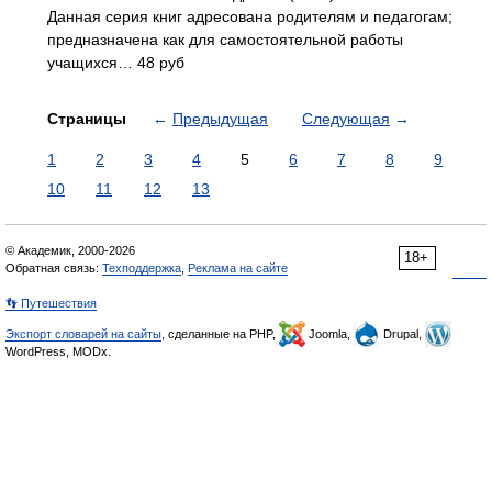
Данная серия книг адресована родителям и педагогам;
предназначена как для самостоятельной работы
учащихся… 48 руб
Страницы
←
Предыдущая
Следующая
→
1
2
3
4
5
6
7
8
9
10
11
12
13
© Академик, 2000-2026
18+
Обратная связь:
Техподдержка
,
Реклама на сайте
👣 Путешествия
Экспорт словарей на сайты
, сделанные на PHP,
Joomla,
Drupal,
WordPress, MODx.