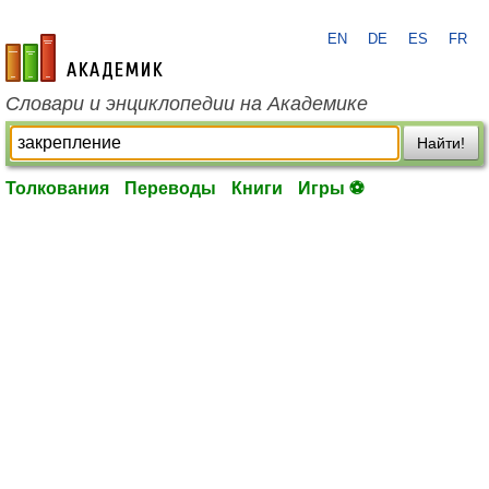
EN
DE
ES
FR
academic.ru
Словари и энциклопедии на Академике
Найти!
Толкования
Переводы
Книги
Игры ⚽