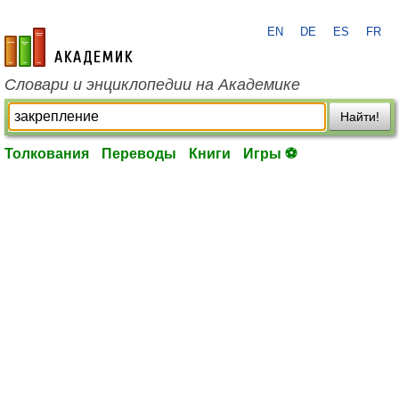
EN
DE
ES
FR
academic.ru
Словари и энциклопедии на Академике
Найти!
Толкования
Переводы
Книги
Игры ⚽