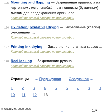
Mounting and flapping
— Закрепление оригинала на
125
картонном листе, снабжённом тканевым [бумажным]
листом для предохранения оригинала …
Краткий толковый словарь по полиграфии
Oxidation [oxidative] drying
— Закрепление (краски)
126
окислением …
Краткий толковый словарь по полиграфии
Printing ink drying
— Закрепление печатных красок …
127
Краткий толковый словарь по полиграфии
Reel locking
— Закрепление рулона …
128
Краткий толковый словарь по полиграфии
Страницы
←
Предыдущая
Следующая
→
1
2
3
4
5
6
7
8
9
10
11
12
13
© Академик, 2000-2026
18+