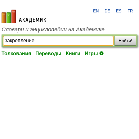
EN
DE
ES
FR
academic.ru
Словари и энциклопедии на Академике
Найти!
Толкования
Переводы
Книги
Игры ⚽