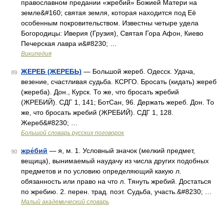
православном предании «жребий» Божией Матери на
земле&#160; святая земля, которая находится под Её
особенным покровительством. Известны четыре удела
Богородицы: Иверия (Грузия), Святая Гора Афон, Киево
Печерская лавра и&#8230; …
Википедия
ЖЕРЕБ (ЖЕРЕБЬ)
— Большой жереб. Одесск. Удача,
89
везение, счастливая судьба. КСРГО. Бросать (кидать) жереб
(жереба). Дон., Курск. То же, что бросать жребий
(ЖРЕБИЙ). СДГ 1, 141; БотСан, 96. Держать жереб. Дон. То
же, что бросать жребий (ЖРЕБИЙ). СДГ 1, 128.
Жереб&#8230; …
Большой словарь русских поговорок
жре́бий
— я, м. 1. Условный значок (мелкий предмет,
90
вещица), вынимаемый наудачу из числа других подобных
предметов и по условию определяющий какую л.
обязанность или право на что л. Тянуть жребий. Достаться
по жребию. 2. перен. трад. поэт. Судьба, участь.&#8230; …
Малый академический словарь