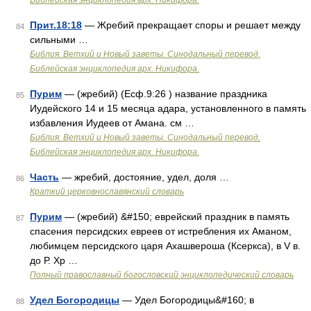
Библейская энциклопедия арх. Никифора.
Прит.18:18
— Жребий прекращает споры и решает между
84
сильными …
Библия. Ветхий и Новый заветы. Синодальный перевод.
Библейская энциклопедия арх. Никифора.
Пурим
— (жребий) (Есф.9:26 ) название праздника
85
Иудейского 14 и 15 месяца адара, установленного в память
избавления Иудеев от Амана. см …
Библия. Ветхий и Новый заветы. Синодальный перевод.
Библейская энциклопедия арх. Никифора.
Часть
— жребий, достояние, удел, доля …
86
Краткий церковнославянский словарь
Пурим
— (жребий) &#150; еврейский праздник в память
87
спасения персидских евреев от истребления их Аманом,
любимцем персидского царя Ахашвероша (Ксеркса), в V в.
до Р. Хр …
Полный православный богословский энциклопедический словарь
Удел Богородицы
— Удел Богородицы&#160; в
88