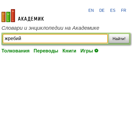
EN
DE
ES
FR
academic.ru
Словари и энциклопедии на Академике
Найти!
Толкования
Переводы
Книги
Игры ⚽