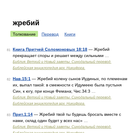
жребий
Толкование
Перевод
Книги
Книга Притчей Соломоновых 18:18
— Жребий
81
прекращает споры и решает между сильными …
Библия. Ветхий и Новый заветы. Синодальный перевод.
Библейская энциклопедия арх. Никифора.
Нав.15:1
— Жребий колену сынов Иудиных, по племенам
82
их, выпал такой: в смежности с Идумеею была пустыня
Син, к югу, при конце Фемана; Чис.34:3 …
Библия. Ветхий и Новый заветы. Синодальный перевод.
Библейская энциклопедия арх. Никифора.
Прит.1:14
— Жребий твой ты будешь бросать вместе с
83
нами, склад один будет у всех нас» …
Библия. Ветхий и Новый заветы. Синодальный перевод.