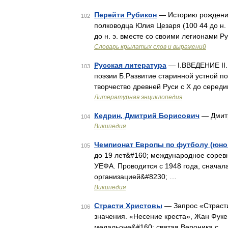
Перейти Рубикон
— Историю рождения
102
полководца Юлия Цезаря (100 44 до н. 
до н. э. вместе со своими легионами 
Словарь крылатых слов и выражений
Русская литература
— I.ВВЕДЕНИЕ II
103
поэзии Б.Развитие старинной устной по
творчество древней Руси с X до середи
Литературная энциклопедия
Кедрин, Дмитрий Борисович
— Дмитр
104
Википедия
Чемпионат Европы по футболу (юнош
105
до 19 лет&#160; международное сорев
УЕФА. Проводится с 1948 года, сначал
организацией&#8230; …
Википедия
Страсти Христовы
— Запрос «Страсти
106
значения. «Несение креста», Жан Фук
медальоне&#160; святая Вероника с …