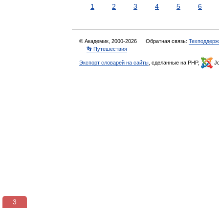
1
2
3
4
5
6
© Академик, 2000-2026
Обратная связь:
Техподдерж
👣 Путешествия
Экспорт словарей на сайты
, сделанные на PHP,
Jo
3