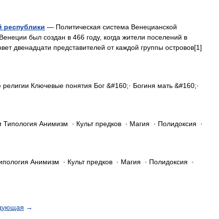
й республики
— Политическая система Венецианской
енеции был создан в 466 году, когда жители поселений в
овет двенадцати представителей от каждой группы островов[1]
религии Ключевые понятия Бог &#160;· Богиня мать &#160;·
Типология Анимизм · Культ предков · Магия · Полидоксия ·
пология Анимизм · Культ предков · Магия · Полидоксия ·
дующая
→