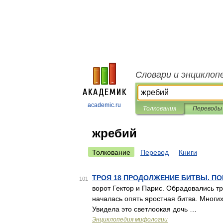
Словари и энциклоп
academic.ru
Толкования
Переводы
жребий
Толкование
Перевод
Книги
ТРОЯ 18 ПРОДОЛЖЕНИЕ БИТВЫ. ПО
101
ворот Гектор и Парис. Обрадовались тр
началась опять яростная битва. Многих 
Увидела это светлоокая дочь …
Энциклопедия мифологии