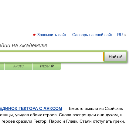
Запомнить сайт
Словарь на свой сайт
RU
едии на Академике
Найти!
Книги
Игры ⚽
ЕДИНОК ГЕКТОРА С АЯКСОМ
— Вместе вышли из Скейских
оянцы, увидав обоих героев. Снова воспрянули они духом, и
героев сразили Гектор, Парис и Главк. Стали отступать греки.