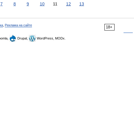
7
8
9
10
11
12
13
ка
,
Реклама на сайте
18+
omla,
Drupal,
WordPress, MODx.