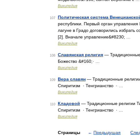
Википедия
Политическая система Венецианско
107
республики. Первый орган управления В
лагуне в Градо договорились избрать с
[2]. Вначале управление&#8230; …
Википедия
Славянская религия
— Традиционные 
108
Божество &#160;· …
Википедия
Вера славян
— Традиционные религии 
109
Спиритизм · Тенгрианство · …
Википедия
Кладовой
— Традиционные религии Ти
110
Спиритизм · Тенгрианство · …
Википедия
Страницы
←
Предыдущая
Сле