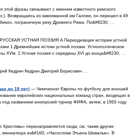
 этой фразы связывают с именем известного римского
э.). Возвращаясь из завоеванной им Галлии, он перешел в 49
Рубикон, пограничную реку Древнего Рима. По&#8230; …
.РУССКАЯ УСТНАЯ ПОЭЗИЯ А.Периодизация истории устной
эзии 1.Древнейшие истоки устной поэзии. Устнопоэтическое
ны XVIв. 2.Устная поэзия с середины XVI до конца&#8230; …
ий Кедрин Кедрин Дмитрий Борисович …
и до 19 лет)
— Чемпионат Европы по футболу для юношей
нование европейских национальных команд стран, входящих в
а под названием юниорский турнир ФИФА, затем, в 1955 году
 Христовы» перенаправляется сюда; см. также другие
е, миниатюра из&#160; «Часослова Этьена Шевалье». В