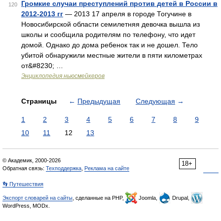
Громкие случаи преступлений против детей в России в
120
2012-2013 гг
— 2013 17 апреля в городе Тогучине в
Новосибирской области семилетняя девочка вышла из
школы и сообщила родителям по телефону, что идет
домой. Однако до дома ребенок так и не дошел. Тело
убитой обнаружили местные жители в пяти километрах
от&#8230; …
Энциклопедия ньюсмейкеров
Страницы
←
Предыдущая
Следующая
→
1
2
3
4
5
6
7
8
9
10
11
12
13
© Академик, 2000-2026
18+
Обратная связь:
Техподдержка
,
Реклама на сайте
👣 Путешествия
Экспорт словарей на сайты
, сделанные на PHP,
Joomla,
Drupal,
WordPress, MODx.