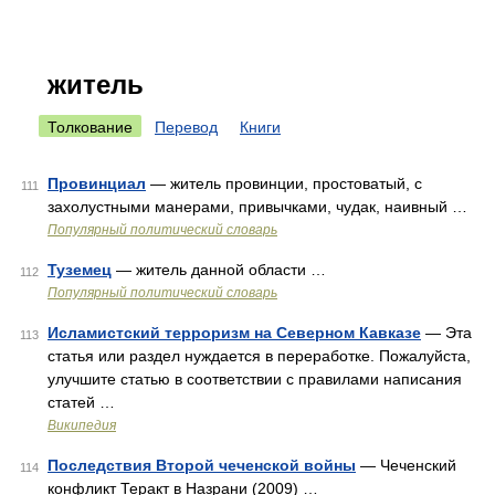
житель
Толкование
Перевод
Книги
Провинциал
— житель провинции, простоватый, с
111
захолустными манерами, привычками, чудак, наивный …
Популярный политический словарь
Туземец
— житель данной области …
112
Популярный политический словарь
Исламистский терроризм на Северном Кавказе
— Эта
113
статья или раздел нуждается в переработке. Пожалуйста,
улучшите статью в соответствии с правилами написания
статей …
Википедия
Последствия Второй чеченской войны
— Чеченский
114
конфликт Теракт в Назрани (2009) …