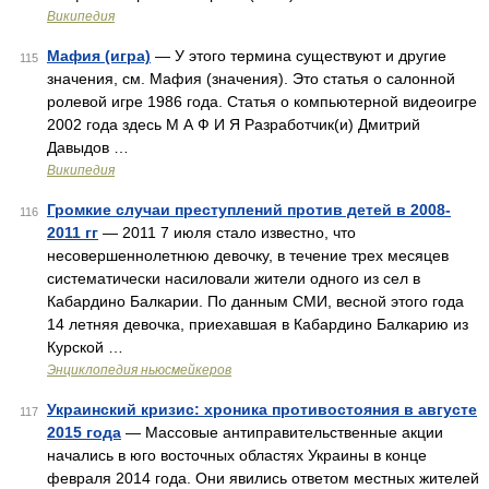
Википедия
Мафия (игра)
— У этого термина существуют и другие
115
значения, см. Мафия (значения). Это статья о салонной
ролевой игре 1986 года. Статья о компьютерной видеоигре
2002 года здесь М А Ф И Я Разработчик(и) Дмитрий
Давыдов …
Википедия
Громкие случаи преступлений против детей в 2008-
116
2011 гг
— 2011 7 июля стало известно, что
несовершеннолетнюю девочку, в течение трех месяцев
систематически насиловали жители одного из сел в
Кабардино Балкарии. По данным СМИ, весной этого года
14 летняя девочка, приехавшая в Кабардино Балкарию из
Курской …
Энциклопедия ньюсмейкеров
Украинский кризис: хроника противостояния в августе
117
2015 года
— Массовые антиправительственные акции
начались в юго восточных областях Украины в конце
февраля 2014 года. Они явились ответом местных жителей