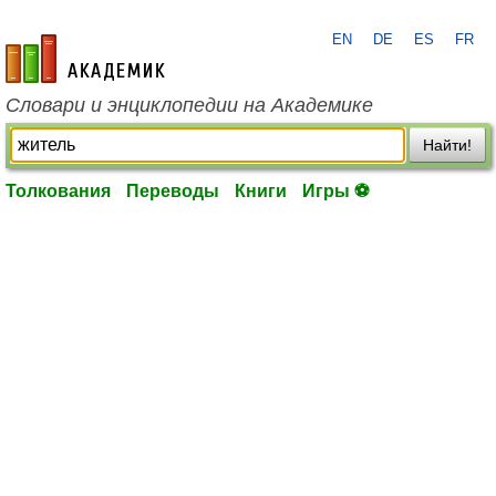
EN
DE
ES
FR
academic.ru
Словари и энциклопедии на Академике
Найти!
Толкования
Переводы
Книги
Игры ⚽