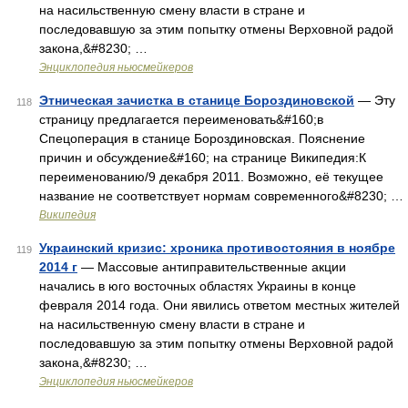
на насильственную смену власти в стране и
последовавшую за этим попытку отмены Верховной радой
закона,&#8230; …
Энциклопедия ньюсмейкеров
Этническая зачистка в станице Бороздиновской
— Эту
118
страницу предлагается переименовать&#160;в
Спецоперация в станице Бороздиновская. Пояснение
причин и обсуждение&#160; на странице Википедия:К
переименованию/9 декабря 2011. Возможно, её текущее
название не соответствует нормам современного&#8230; …
Википедия
Украинский кризис: хроника противостояния в ноябре
119
2014 г
— Массовые антиправительственные акции
начались в юго восточных областях Украины в конце
февраля 2014 года. Они явились ответом местных жителей
на насильственную смену власти в стране и
последовавшую за этим попытку отмены Верховной радой
закона,&#8230; …
Энциклопедия ньюсмейкеров