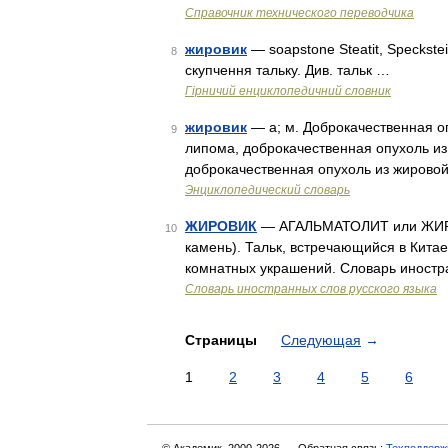
Справочник технического переводчика
жировик
— soapstone Steatit, Speckstei
8
скупчення тальку. Див. тальк …
Гірничий енциклопедичний словник
жировик
— а; м. Доброкачественная опу
9
липома, доброкачественная опухоль и
доброкачественная опухоль из жирово
Энциклопедический словарь
ЖИРОВИК
— АГАЛЬМАТОЛИТ или ЖИРОВИК
10
камень). Тальк, встречающийся в Кита
комнатных украшений. Словарь иностра
Словарь иностранных слов русского языка
Страницы
Следующая
→
1
2
3
4
5
6