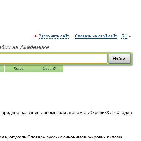
Запомнить сайт
Словарь на свой сайт
RU
едии на Академике
Найти!
Книги
Игры ⚽
народное название липомы или атеромы. Жировик&#160; один
пома, опухоль Словарь русских синонимов. жировик липома