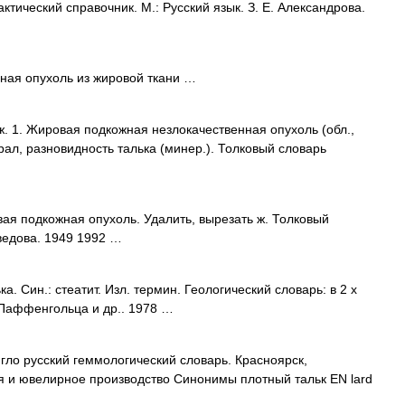
ктический справочник. М.: Русский язык. З. Е. Александрова.
ная опухоль из жировой ткани …
 1. Жировая подкожная незлокачественная опухоль (обл.,
рал, разновидность талька (минер.). Толковый словарь
я подкожная опухоль. Удалить, вырезать ж. Толковый
ведова. 1949 1992 …
а. Син.: стеатит. Изл. термин. Геологический словарь: в 2 х
. Паффенгольца и др.. 1978 …
гло русский геммологический словарь. Красноярск,
я и ювелирное производство Синонимы плотный тальк EN lard