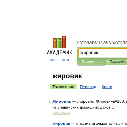
Словари и энциклоп
academic.ru
Толкования
Переводы
жировик
Толкование
Перевод
Книги
Жировик
— Жировик: Жировик&#160; 
1
из славянских домашних духов …
Википедия
жировик
— стеатит, агальматолит, ли
2