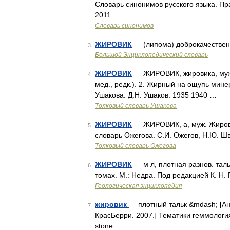
Словарь синонимов русского языка. Пра
2011 …
Словарь синонимов
ЖИРОВИК
— (липома) доброкачествен
3
Большой Энциклопедический словарь
ЖИРОВИК
— ЖИРОВИК, жировика, муж.
4
мед., редк.). 2. Жирный на ощупь мине
Ушакова. Д.Н. Ушаков. 1935 1940 …
Толковый словарь Ушакова
ЖИРОВИК
— ЖИРОВИК, а, муж. Жирова
5
словарь Ожегова. С.И. Ожегов, Н.Ю. Ш
Толковый словарь Ожегова
ЖИРОВИК
— м л, плотная разнов. тальк
6
томах. М.: Недра. Под редакцией К. Н
Геологическая энциклопедия
жировик
— плотный тальк &mdash; [Ан
7
КрасБерри. 2007.] Тематики геммологи
stone …