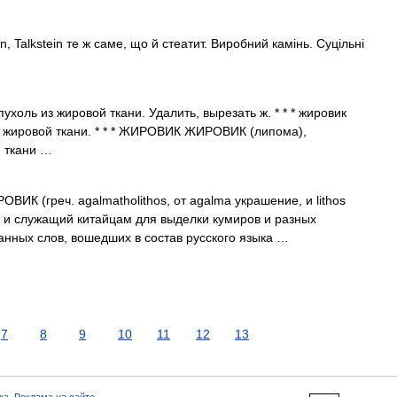
n, Talkstein те ж саме, що й стеатит. Виробний камінь. Суцільні
холь из жировой ткани. Удалить, вырезать ж. * * * жировик
з жировой ткани. * * * ЖИРОВИК ЖИРОВИК (липома),
й ткани …
 (греч. agalmatholithos, от agalma украшение, и lithos
е и служащий китайцам для выделки кумиров и разных
нных слов, вошедших в состав русского языка …
7
8
9
10
11
12
13