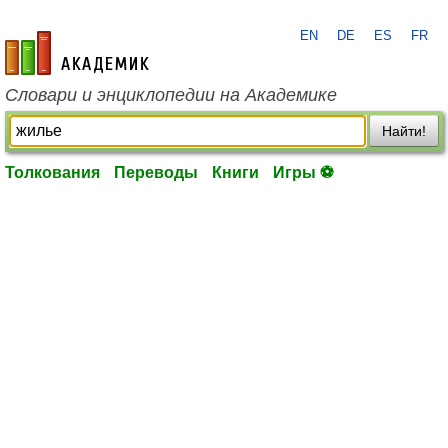
EN
DE
ES
FR
academic.ru
Словари и энциклопедии на Академике
Найти!
Толкования
Переводы
Книги
Игры ⚽