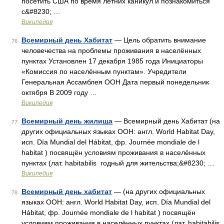
посетить США по время летних каникул и познакомиться
с&#8230; …
Википедия
Всемирный день Хабитат
— Цель обратить внимание
76
человечества на проблемы проживания в населённых
пунктах Установлен 17 декабря 1985 года Инициаторы
«Комиссия по населённым пунктам». Учредители
Генеральная Ассамблея ООН Дата первый понедельник
октября В 2009 году …
Википедия
Всемирный день жилища
— Всемирный день Хабитат (на
77
других официальных языках ООН: англ. World Habitat Day,
исп. Día Mundial del Hábitat, фр. Journée mondiale de l
habitat ) посвящён условиям проживания в населённых
пунктах (лат. habitabilis годный для жительства;&#8230; …
Википедия
Всемирный день хабитат
— (на других официальных
78
языках ООН: англ. World Habitat Day, исп. Día Mundial del
Hábitat, фр. Journée mondiale de l habitat ) посвящён
условиям проживания в населённых пунктах (лат. habitabilis