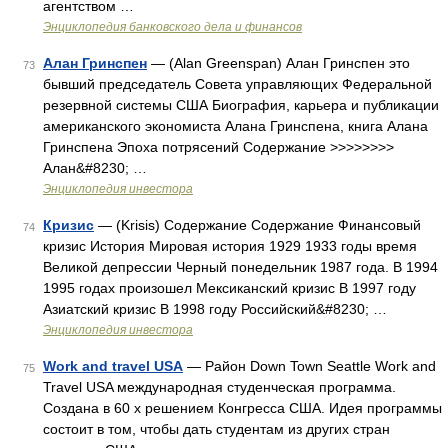
агентством …
Энциклопедия банковского дела и финансов
Алан Гринспен
— (Alan Greenspan) Алан Гринспен это
73
бывший председатель Совета управляющих Федеральной
резервной системы США Биография, карьера и публикации
американского экономиста Алана Гринспена, книга Алана
Гринспена Эпоха потрясений Содержание >>>>>>>>
Алан&#8230; …
Энциклопедия инвестора
Кризис
— (Krisis) Содержание Содержание Финансовый
74
кризис История Мировая история 1929 1933 годы время
Великой депрессии Черный понедельник 1987 года. В 1994
1995 годах произошел Мексиканский кризис В 1997 году
Азиатский кризис В 1998 году Российский&#8230; …
Энциклопедия инвестора
Work and travel USA
— Район Down Town Seattle Work and
75
Travel USA международная студенческая программа.
Создана в 60 х решением Конгресса США. Идея программы
состоит в том, чтобы дать студентам из других стран