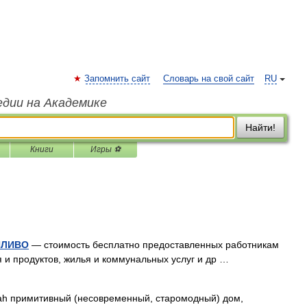
Запомнить сайт
Словарь на свой сайт
RU
едии на Академике
Найти!
Книги
Игры ⚽
ПЛИВО
— стоимость бесплатно предоставленных работникам
 и продуктов, жилья и коммунальных услуг и др …
ah примитивный (несовременный, старомодный) дом,