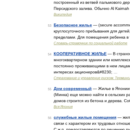
построенный из ветвей пальмового де
Персидского залива. Обычно Al Kaimah
Википедия
Безопасное жилье
— (secure accommod
53
круглосуточного пребывания для детей
пределами. Для помещения ребенка в 
Словарь-справочник по социальной работе
КООПЕРАТИВНОЕ ЖИЛЬЕ
— В страхо
54
многоквартирном здании или комплекс
постоянно проживающими в нем лицам
интересах акционеров&#8230; …
Страхование и управление риском. Термино
Дом современный
— Жилье в Японии 
55
(Минка) еще можно найти в сельских 
домов строится из бетона и дерева. С
Вся Япония
служебные жилые помещения
— жиль
56
связи с характером их трудовых отнош
С.ж.п. предоставляются по решению ру