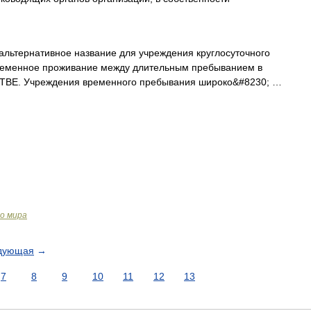
 альтернативное название для учреждения круглосуточного
временное проживание между длительным пребыванием в
ТВЕ. Учреждения временного пребывания широко&#8230; …
о мира
дующая
→
7
8
9
10
11
12
13