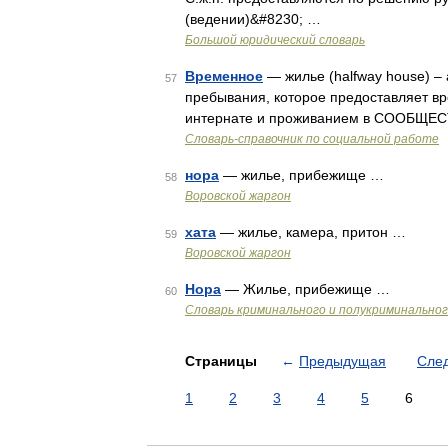
(ведении)&#8230; …
Большой юридический словарь
Временное
— жилье (halfway house) –
57
пребывания, которое предоставляет 
интернате и проживанием в СООБЩЕС
Словарь-справочник по социальной работе
нора
— жилье, прибежище …
58
Воровской жаргон
хата
— жилье, камера, притон …
59
Воровской жаргон
Нора
— Жилье, прибежище …
60
Словарь криминального и полукриминальног
Страницы
←
Предыдущая
Сле
1
2
3
4
5
6