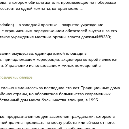
рева, в котором обитали жители, проживающие на побережье
 состоит из одной комнаты, которая може …
ation) – в западной практике – закрытое учреждение
, с ограниченным передвижением обитателей внутри и за его
такое учреждение местные органы власти должны&#8230; …
вании имущества: единицы жилой площади в
е, принадлежащем корпорации, акционеры которой являются
и. Управление использованием жилых помещений в
логический словарь
сильно изменилось за последние сто лет. Традиционные дома
районах страны, но абсолютное большинство современных
обственный дом мечта большинства японцев, в 1995 …
е, предназначенное для заселения гражданами, которые в
ений должны проживать по месту работы или вблизи от него.
ководящих органов организаций, в собственности