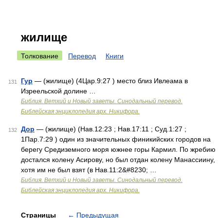
жилище
Толкование
Перевод
Книги
Гур
— (жилище) (4Цар.9:27 ) место близ Ивлеама в
131
Изреельской долине …
Библия. Ветхий и Новый заветы. Синодальный перевод.
Библейская энциклопедия арх. Никифора.
Дор
— (жилище) (Нав.12:23 ; Нав.17:11 ; Суд.1:27 ;
132
1Пар.7:29 ) один из значительных финикийских городов на
берегу Средиземного моря южнее горы Кармил. По жребию
достался колену Асирову, но был отдан колену Манассиину,
хотя им не был взят (в Нав.11:2&#8230; …
Библия. Ветхий и Новый заветы. Синодальный перевод.
Библейская энциклопедия арх. Никифора.
Страницы
←
Предыдущая