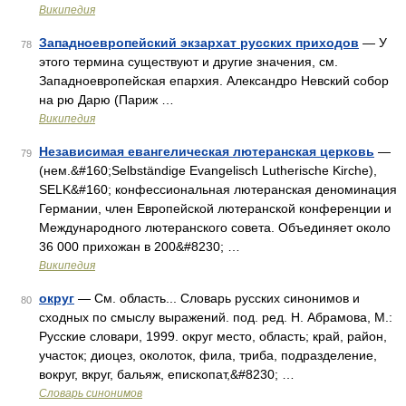
Википедия
Западноевропейский экзархат русских приходов
— У
78
этого термина существуют и другие значения, см.
Западноевропейская епархия. Александро Невский собор
на рю Дарю (Париж …
Википедия
Независимая евангелическая лютеранская церковь
—
79
(нем.&#160;Selbständige Evangelisch Lutherische Kirche),
SELK&#160; конфессиональная лютеранская деноминация
Германии, член Европейской лютеранской конференции и
Международного лютеранского совета. Объединяет около
36 000 прихожан в 200&#8230; …
Википедия
округ
— См. область... Словарь русских синонимов и
80
сходных по смыслу выражений. под. ред. Н. Абрамова, М.:
Русские словари, 1999. округ место, область; край, район,
участок; диоцез, околоток, фила, триба, подразделение,
вокруг, вкруг, бальяж, епископат,&#8230; …
Словарь синонимов