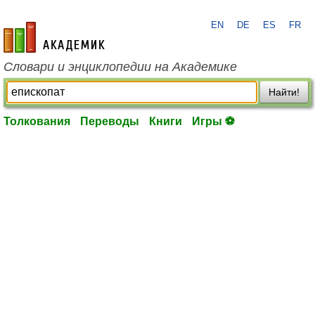
EN
DE
ES
FR
academic.ru
Словари и энциклопедии на Академике
Найти!
Толкования
Переводы
Книги
Игры ⚽