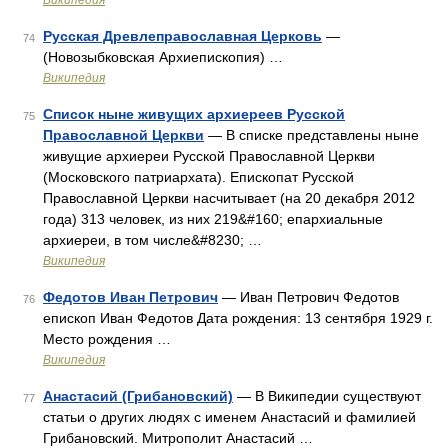
Википедия
Русская Древлеправославная Церковь
—
74
(Новозыбковская Архиепископия) …
Википедия
Список ныне живущих архиереев Русской
75
Православной Церкви
— В списке представлены ныне
живущие архиереи Русской Православной Церкви
(Московского патриархата). Епископат Русской
Православной Церкви насчитывает (на 20 декабря 2012
года) 313 человек, из них 219&#160; епархиальные
архиереи, в том числе&#8230; …
Википедия
Федотов Иван Петрович
— Иван Петрович Федотов
76
епископ Иван Федотов Дата рождения: 13 сентября 1929 г.
Место рождения …
Википедия
Анастасий (Грибановский)
— В Википедии существуют
77
статьи о других людях с именем Анастасий и фамилией
Грибановский. Митрополит Анастасий …