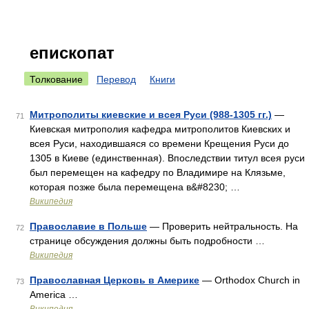
епископат
Толкование
Перевод
Книги
Митрополиты киевские и всея Руси (988-1305 гг.)
—
71
Киевская митрополия кафедра митрополитов Киевских и
всея Руси, находившаяся со времени Крещения Руси до
1305 в Киеве (единственная). Впоследствии титул всея руси
был перемещен на кафедру по Владимире на Клязьме,
которая позже была перемещена в&#8230; …
Википедия
Православие в Польше
— Проверить нейтральность. На
72
странице обсуждения должны быть подробности …
Википедия
Православная Церковь в Америке
— Orthodox Church in
73
America …