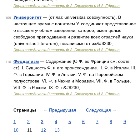
Энциклопедический словарь Ф.А. Брокгауза и И.А. Ефрона
Университет
— (от лат. universitas совокупность). В
109
настоящее время с понятием У. соединяют представление
о высшем учебном заведении, которое, имея целью
свободное преподавание и развитие всех отраслей науки
(universitas litterarum), независимо от их&#8230; …
Энциклопедический словарь Ф.А. Брокгауза и И.А. Ефрона
Феодализм
— Содержание [О Ф. во Франции см. соотв.
110
ст.]. I. Сущность Ф. и его происхождение. II. Ф. в Италии. III.
Ф. в Германии. IV. Ф. в Англии. V. Ф. на Пиренейском
полуострове. VI. Ф. в Чехии и Моравии. VII. Ф. в Польше.
VIII. Ф. в России. IX. Ф. в&#8230; …
Энциклопедический словарь Ф.А. Брокгауза и И.А. Ефрона
Страницы
←
Предыдущая
Следующая
→
1
2
3
4
5
6
7
8
9
10
11
12
13