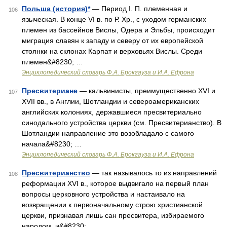
Польша (история)*
— Период I. П. племенная и
106
языческая. В конце VI в. по Р. Хр., с уходом германских
племен из бассейнов Вислы, Одера и Эльбы, происходит
миграция славян к западу и северу от их европейской
стоянки на склонах Карпат и верховьях Вислы. Среди
племен&#8230; …
Энциклопедический словарь Ф.А. Брокгауза и И.А. Ефрона
Пресвитериане
— кальвинисты, преимущественно XVI и
107
XVII вв., в Англии, Шотландии и североамериканских
английских колониях, державшиеся пресвитериально
синодального устройства церкви (см. Пресвитерианство). В
Шотландии направление это возобладало с самого
начала&#8230; …
Энциклопедический словарь Ф.А. Брокгауза и И.А. Ефрона
Пресвитерианство
— так называлось то из направлений
108
реформации XVI в., которое выдвигало на первый план
вопросы церковного устройства и настаивало на
возвращении к первоначальному строю христианской
церкви, признавая лишь сан пресвитера, избираемого
народом, и&#8230; …