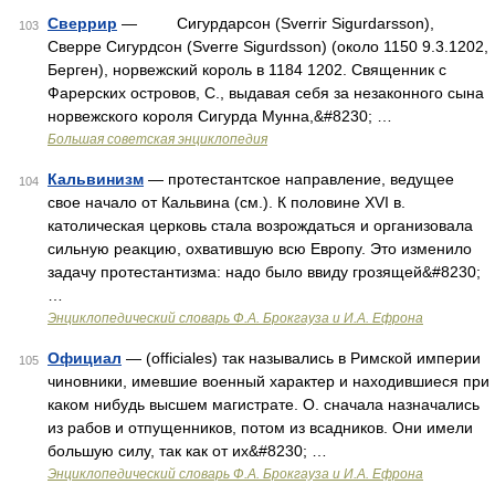
Сверрир
— Сигурдарсон (Sverrir Sigurdarsson),
103
Сверре Сигурдсон (Sverre Sigurdsson) (около 1150 9.3.1202,
Берген), норвежский король в 1184 1202. Священник с
Фарерских островов, С., выдавая себя за незаконного сына
норвежского короля Сигурда Мунна,&#8230; …
Большая советская энциклопедия
Кальвинизм
— протестантское направление, ведущее
104
свое начало от Кальвина (см.). К половине XVI в.
католическая церковь стала возрождаться и организовала
сильную реакцию, охватившую всю Европу. Это изменило
задачу протестантизма: надо было ввиду грозящей&#8230;
…
Энциклопедический словарь Ф.А. Брокгауза и И.А. Ефрона
Официал
— (officiales) так назывались в Римской империи
105
чиновники, имевшие военный характер и находившиеся при
каком нибудь высшем магистрате. О. сначала назначались
из рабов и отпущенников, потом из всадников. Они имели
большую силу, так как от их&#8230; …
Энциклопедический словарь Ф.А. Брокгауза и И.А. Ефрона