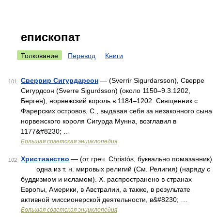
епископат
Толкование
Перевод
Книги
Сверрир Сигурдарсон
— (Sverrir Sigurdarsson), Сверре
101
Сигурдсон (Sverre Sigurdsson) (около 1150‒9.3.1202,
Берген), норвежский король в 1184‒1202. Священник с
Фарерских островов, С., выдавая себя за незаконного сына
норвежского короля Сигурда Мунна, возглавил в
1177&#8230; …
Большая советская энциклопедия
Христианство
— (от греч. Christós, буквально помазанник)
102
одна из т. н. мировых религий (См. Религия) (наряду с
буддизмом и исламом). Х. распространено в странах
Европы, Америки, в Австралии, а также, в результате
активной миссионерской деятельности, в&#8230; …
Большая советская энциклопедия