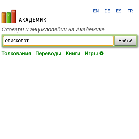
EN
DE
ES
FR
academic.ru
Словари и энциклопедии на Академике
Найти!
Толкования
Переводы
Книги
Игры ⚽