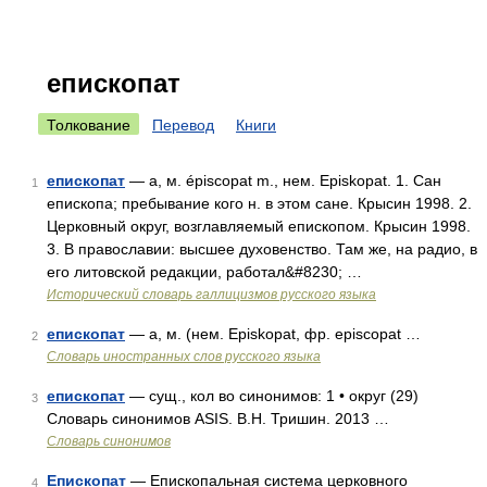
епископат
Толкование
Перевод
Книги
епископат
— а, м. épiscopat m., нем. Episkopat. 1. Сан
1
епископа; пребывание кого н. в этом сане. Крысин 1998. 2.
Церковный округ, возглавляемый епископом. Крысин 1998.
3. В православии: высшее духовенство. Там же, на радио, в
его литовской редакции, работал&#8230; …
Исторический словарь галлицизмов русского языка
епископат
— а, м. (нем. Episkopat, фр. episcopat …
2
Словарь иностранных слов русского языка
епископат
— сущ., кол во синонимов: 1 • округ (29)
3
Словарь синонимов ASIS. В.Н. Тришин. 2013 …
Словарь синонимов
Епископат
— Епископальная система церковного
4