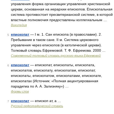
управления форма организации управления христианской
церкви, основанная на иерархии епископов. Епископальная
система противостоит пресвитерианской системе, в которой
властные полномочия предоставлены коллегиальным …
Википедия
епископат
— I м. 1. Сан епископа (в православии). 2.
5
Пребывание в таком сане. II м. Система церковного
управления через епископов (в католической церкви).
Толковый словарь Ефремовой. Т. Ф. Ефремова. 2000 …
Современный толковый словарь русского языка Ефремовой
епископат
— епископат, епископаты, епископата,
6
епископатов, епископату, епископатам, епископат,
епископаты, епископатом, епископатами, епископате,
епископатах (Источник: «Полная акцентуированная
парадигма по А. А. Зализняку») …
Формы слов
епископат
— епископ ат, а …
7
Русский орфографический словарь