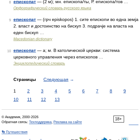
епископат
— (2 м); мн. епископа/ты, Р. епископа/тов …
8
Орфографический словарь русского языка
епископат
— (грч episkopos) 1. сите епископи во една земја
9
2. власт и достоинство на бискуп 3. подрачје на власта на
еден бискуп …
Macedonian dictionary
епископат
— а; м. В католической церкви: система
10
церковного управления через епископов …
Энциклопедический словарь
Страницы
Следующая
→
1
2
3
4
5
6
7
8
9
10
11
12
13
© Академик, 2000-2026
18+
Обратная связь:
Техподдержка
,
Реклама на сайте
👣 Путешествия