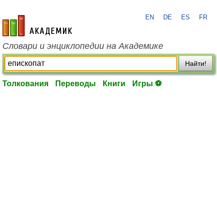
EN
DE
ES
FR
academic.ru
Словари и энциклопедии на Академике
Найти!
Толкования
Переводы
Книги
Игры ⚽