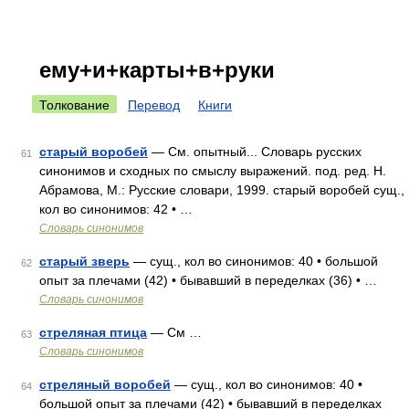
ему+и+карты+в+руки
Толкование
Перевод
Книги
старый воробей
— См. опытный... Словарь русских
61
синонимов и сходных по смыслу выражений. под. ред. Н.
Абрамова, М.: Русские словари, 1999. старый воробей сущ.,
кол во синонимов: 42 • …
Словарь синонимов
старый зверь
— сущ., кол во синонимов: 40 • большой
62
опыт за плечами (42) • бывавший в переделках (36) • …
Словарь синонимов
стреляная птица
— См …
63
Словарь синонимов
стреляный воробей
— сущ., кол во синонимов: 40 •
64
большой опыт за плечами (42) • бывавший в переделках