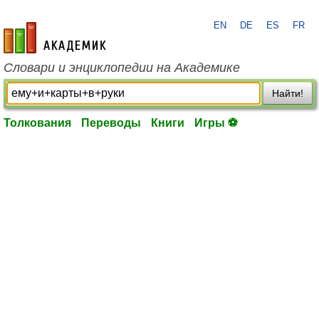
EN
DE
ES
FR
academic.ru
Словари и энциклопедии на Академике
Найти!
Толкования
Переводы
Книги
Игры ⚽