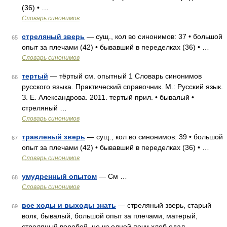
(36) • …
Словарь синонимов
стреляный зверь
— сущ., кол во синонимов: 37 • большой
65
опыт за плечами (42) • бывавший в переделках (36) • …
Словарь синонимов
тертый
— тёртый см. опытный 1 Словарь синонимов
66
русского языка. Практический справочник. М.: Русский язык.
З. Е. Александрова. 2011. тертый прил. • бывалый •
стреляный …
Словарь синонимов
травленый зверь
— сущ., кол во синонимов: 39 • большой
67
опыт за плечами (42) • бывавший в переделках (36) • …
Словарь синонимов
умудренный опытом
— См …
68
Словарь синонимов
все ходы и выходы знать
— стреляный зверь, старый
69
волк, бывалый, большой опыт за плечами, матерый,
стреляный воробей, не из одной печи хлеб едал,