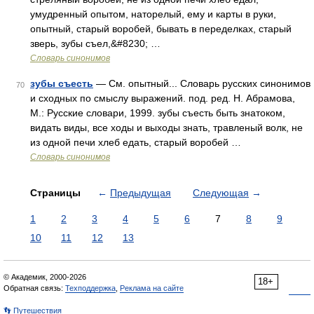
умудренный опытом, наторелый, ему и карты в руки,
опытный, старый воробей, бывать в переделках, старый
зверь, зубы съел,&#8230; …
Словарь синонимов
зубы съесть
— См. опытный... Словарь русских синонимов
70
и сходных по смыслу выражений. под. ред. Н. Абрамова,
М.: Русские словари, 1999. зубы съесть быть знатоком,
видать виды, все ходы и выходы знать, травленый волк, не
из одной печи хлеб едать, старый воробей …
Словарь синонимов
Страницы
←
Предыдущая
Следующая
→
1
2
3
4
5
6
7
8
9
10
11
12
13
© Академик, 2000-2026
18+
Обратная связь:
Техподдержка
,
Реклама на сайте
👣 Путешествия