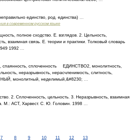
неправильно единство, род. единства) …
ия в современном русском языке
ость, полное сходство. Е. взглядов. 2. Цельность,
ть, взаимная связь. Е. теории и практики. Толковый словарь
1949 1992 …
спаянность, сплоченность ЕДИНСТВО2, монолитность,
льность, неразрывность, нерасчленимость, слитность,
ИНЫЙ, монолитный, неделимый,&#8230; …
тво. 2. Сплоченность, цельность. 3. Неразрывность, взаимная
. М.: АСТ, Харвест. С. Ю. Головин. 1998 …
7
8
9
10
11
12
13