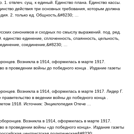
 1. отвлеч. сущ. к единый. Единство плана. Единство кассы.
динство действия три основных требования, которым должна
дия. 2. только ед. Общность,&#8230; …
усских синонимов и сходных по смыслу выражений. под. ред.
9. единство единение, сплоченность, спаянность, цельность,
бъединение, соединение,&#8230; …
онцев. Возникла в 1914, оформилась в марте 1917.
о в проведении войны до победного конца . Издание газеты
онцев. Возникла в 1914, оформилась в марте 1917. Лидер Г.
правительство в ведении войны до победного конца .
 летом 1918. Источник: Энциклопедия Отече …
оборонцев. Возникла в 1914, оформилась в марте 1917.
о в проведении войны «до победного конца». Издание газеты
 российская центристская политическая&#8230; …