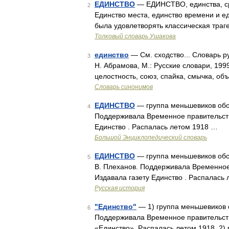
ЕДИНСТВО
— ЕДИНСТВО, единства, ср.
2
Единство места, единство времени и е
была удовлетворять классическая траге
Толковый словарь Ушакова
единство
— См. сходство... Словарь р
3
Н. Абрамова, М.: Русские словари, 199
целостность, союз, спайка, смычка, о
Словарь синонимов
ЕДИНСТВО
— группа меньшевиков обор
4
Поддерживала Временное правительств
Единство . Распалась летом 1918 …
Большой Энциклопедический словарь
ЕДИНСТВО
— группа меньшевиков обор
5
В. Плеханов. Поддерживала Временное 
Издавала газету Единство . Распалась
Русская история
"Единство"
— 1) группа меньшевиков 
6
Поддерживала Временное правительств
«Единство». Распалась летом 1918. 2)