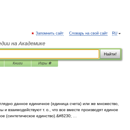
Запомнить сайт
Словарь на свой сайт
RU
едии на Академике
Найти!
Книги
Игры ⚽
ядно данное единичное (единица счета) или же множество,
ы и взаимодействуют т. о., что все вместе производят единое
лое (синтетическое единство).&#8230; …