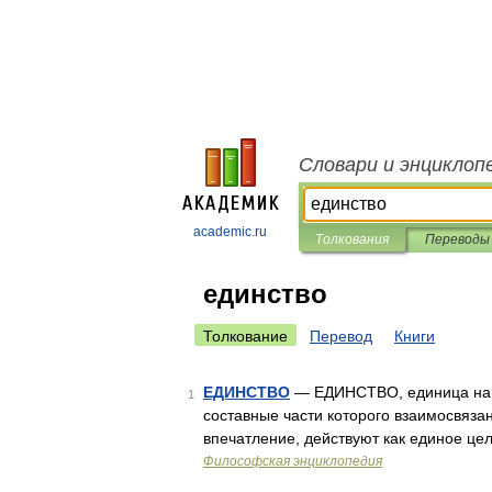
Словари и энциклоп
academic.ru
Толкования
Переводы
единство
Толкование
Перевод
Книги
ЕДИНСТВО
— ЕДИНСТВО, единица нагл
1
составные части которого взаимосвязан
впечатление, действуют как единое це
Философская энциклопедия