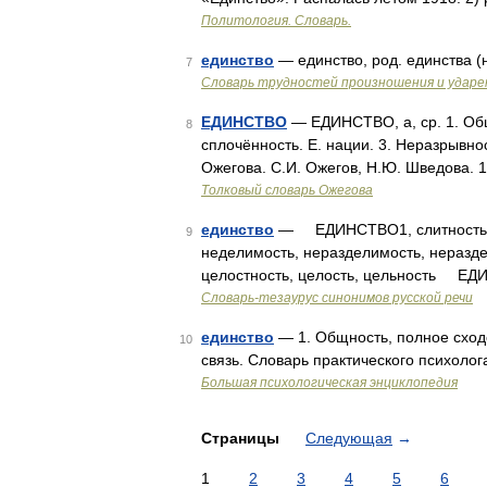
Политология. Словарь.
единство
— единство, род. единства (
7
Словарь трудностей произношения и ударен
ЕДИНСТВО
— ЕДИНСТВО, а, ср. 1. Общн
8
сплочённость. Е. нации. 3. Неразрывнос
Ожегова. С.И. Ожегов, Н.Ю. Шведова. 
Толковый словарь Ожегова
единство
— ЕДИНСТВО1, слитность, 
9
неделимость, неразделимость, неразде
целостность, целость, цельность ЕД
Словарь-тезаурус синонимов русской речи
единство
— 1. Общность, полное сходс
10
связь. Словарь практического психолога
Большая психологическая энциклопедия
Страницы
Следующая
→
1
2
3
4
5
6