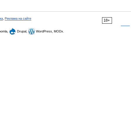
ка
,
Реклама на сайте
18+
omla,
Drupal,
WordPress, MODx.