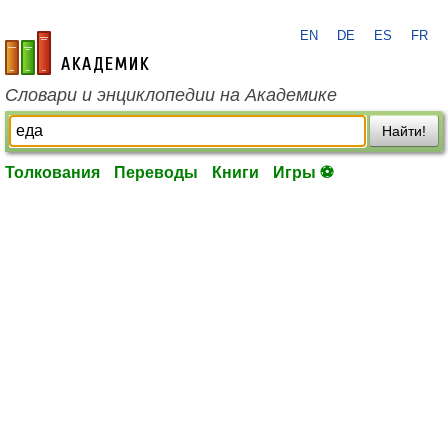
EN
DE
ES
FR
academic.ru
Словари и энциклопедии на Академике
Найти!
Толкования
Переводы
Книги
Игры ⚽