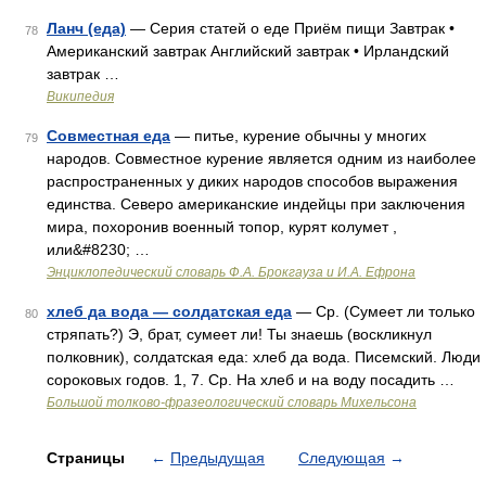
Ланч (еда)
— Серия статей о еде Приём пищи Завтрак •
78
Американский завтрак Английский завтрак • Ирландский
завтрак …
Википедия
Совместная еда
— питье, курение обычны у многих
79
народов. Совместное курение является одним из наиболее
распространенных у диких народов способов выражения
единства. Северо американские индейцы при заключения
мира, похоронив военный топор, курят колумет ,
или&#8230; …
Энциклопедический словарь Ф.А. Брокгауза и И.А. Ефрона
хлеб да вода — солдатская еда
— Ср. (Сумеет ли только
80
стряпать?) Э, брат, сумеет ли! Ты знаешь (воскликнул
полковник), солдатская еда: хлеб да вода. Писемский. Люди
сороковых годов. 1, 7. Ср. На хлеб и на воду посадить …
Большой толково-фразеологический словарь Михельсона
Страницы
←
Предыдущая
Следующая
→