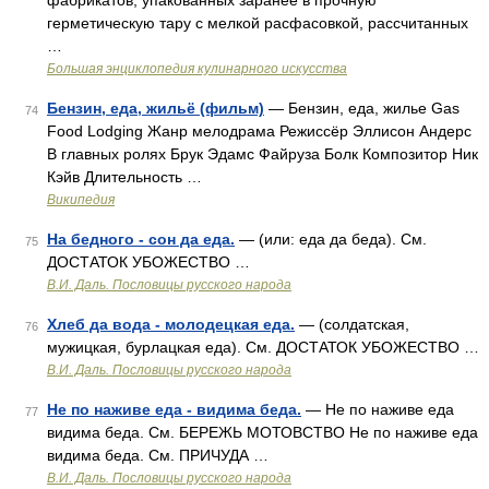
фабрикатов, упакованных заранее в прочную
герметическую тару с мелкой расфасовкой, рассчитанных
…
Большая энциклопедия кулинарного искусства
Бензин, еда, жильё (фильм)
— Бензин, еда, жилье Gas
74
Food Lodging Жанр мелодрама Режиссёр Эллисон Андерс
В главных ролях Брук Эдамс Файруза Болк Композитор Ник
Кэйв Длительность …
Википедия
На бедного - сон да еда.
— (или: еда да беда). См.
75
ДОСТАТОК УБОЖЕСТВО …
В.И. Даль. Пословицы русского народа
Хлеб да вода - молодецкая еда.
— (солдатская,
76
мужицкая, бурлацкая еда). См. ДОСТАТОК УБОЖЕСТВО …
В.И. Даль. Пословицы русского народа
Не по наживе еда - видима беда.
— Не по наживе еда
77
видима беда. См. БЕРЕЖЬ МОТОВСТВО Не по наживе еда
видима беда. См. ПРИЧУДА …
В.И. Даль. Пословицы русского народа