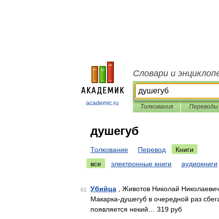
Словари и энциклоп
academic.ru
Толкования
Переводы
душегуб
Толкование
Перевод
Книги
все
электронные книги
аудиокниги
Убийца
, Животов Николай Николаевич
61
Макарка-душегуб в очередной раз сбега
появляется некий… 319 руб