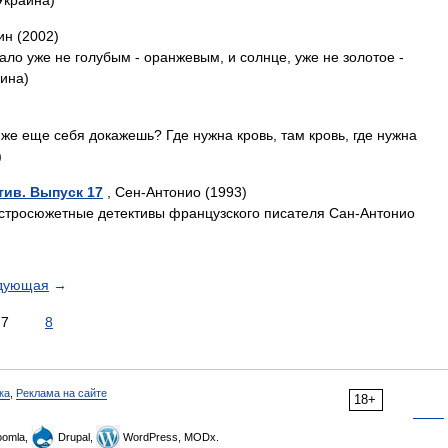
Украина)
ин (2002)
ало уже не голубым - оранжевым, и солнце, уже не золотое -
аина)
ак же еще себя докажешь? Где нужна кровь, там кровь, где нужна
)
ив. Выпуск 17
, Сен-Антонио (1993)
стросюжетные детективы французского писателя Сан-Антонио
дующая
→
7
8
ка
,
Реклама на сайте
18+
omla,
Drupal,
WordPress, MODx.