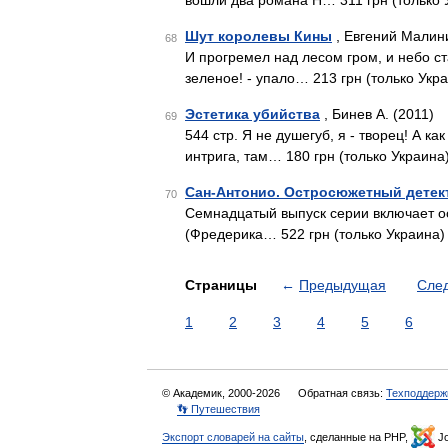
вошли два романа Н… 311 грн (только 
Шут королевы Кины
, Евгений Малин
68
И прогремел над лесом гром, и небо ст
зеленое! - упало… 213 грн (только Укр
Эстетика убийства
, Бинев А. (2011)
69
544 стр. Я не душегуб, я - творец! А к
интрига, там… 180 грн (только Украина
Сан-Антонио. Остросюжетный детект
70
Семнадцатый выпуск серии включает о
(Фредерика… 522 грн (только Украина)
Страницы
←
Предыдущая
Сле
1
2
3
4
5
6
© Академик, 2000-2026
Обратная связь:
Техподдерж
👣 Путешествия
Экспорт словарей на сайты
, сделанные на PHP,
Jo