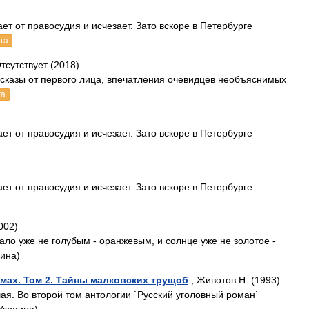
ет от правосудия и исчезает. Зато вскоре в Петербурге
га
тсутствует (2018)
сказы от первого лица, впечатления очевидцев необъяснимых
га
ет от правосудия и исчезает. Зато вскоре в Петербурге
ет от правосудия и исчезает. Зато вскоре в Петербурге
002)
ало уже не голубым - оранжевым, и солнце уже не золотое -
аина)
омах. Том 2. Тайны малковских трущоб
, Животов Н. (1993)
ая. Во второй том антологии `Русский уголовный роман`