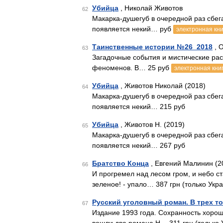
Убийца
, Николай Животов
62
Макарка-душегуб в очередной раз сбега
появляется некий… руб
электронная кни
Таинственные истории №26_2018
, О
63
Загадочные события и мистические рас
феноменов. В… 25 руб
электронная кни
Убийца
, Животов Николай (2018)
64
Макарка-душегуб в очередной раз сбега
появляется некий… 215 руб
Убийца
, Животов Н. (2019)
65
Макарка-душегуб в очередной раз сбега
появляется некий… 267 руб
Братство Конца
, Евгений Малинин (2
66
И прогремел над лесом гром, и небо ст
зеленое! - упало… 387 грн (только Укр
Русский уголовный роман. В трех т
67
Издание 1993 года. Сохранность хорош