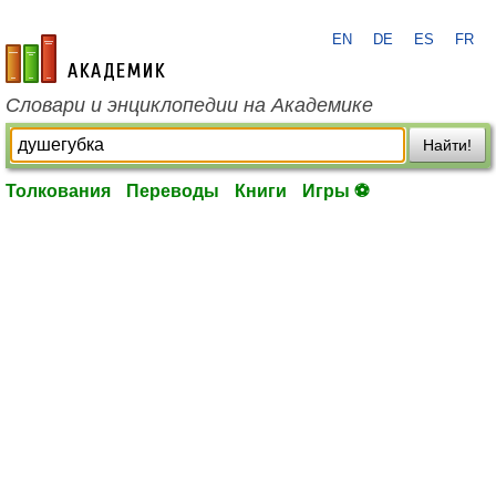
EN
DE
ES
FR
academic.ru
Словари и энциклопедии на Академике
Найти!
Толкования
Переводы
Книги
Игры ⚽