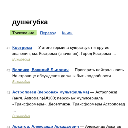
душегубка
Толкование
Перевод
Книги
Кострома
— У этого термина существуют и другие
41
значения, см. Кострома (значения). Город Кострома …
Википедия
Величко, Василий Львович
— Проверить нейтральность.
42
На странице обсуждения должны быть подробности …
Википедия
Астропоезд (персонаж мультфильма)
— Астропоезд
43
(англ. Astrotrain)&#160; персонаж мультсериала
«Трансформеры». Десептикон. Трансформеры Астропоезд
…
Википедия
Аркатов, Александр Аркадьевич
— Александр Аркатов
44