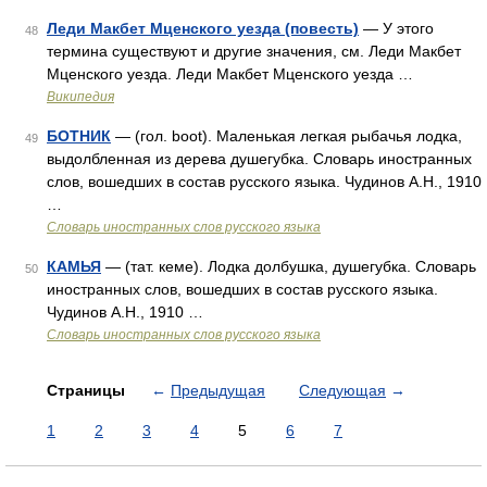
Леди Макбет Мценского уезда (повесть)
— У этого
48
термина существуют и другие значения, см. Леди Макбет
Мценского уезда. Леди Макбет Мценского уезда …
Википедия
БОТНИК
— (гол. boot). Маленькая легкая рыбачья лодка,
49
выдолбленная из дерева душегубка. Словарь иностранных
слов, вошедших в состав русского языка. Чудинов А.Н., 1910
…
Словарь иностранных слов русского языка
КАМЬЯ
— (тат. кеме). Лодка долбушка, душегубка. Словарь
50
иностранных слов, вошедших в состав русского языка.
Чудинов А.Н., 1910 …
Словарь иностранных слов русского языка
Страницы
←
Предыдущая
Следующая
→
1
2
3
4
5
6
7