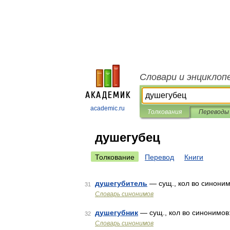
Словари и энциклоп
academic.ru
Толкования
Переводы
душегубец
Толкование
Перевод
Книги
душегубитель
— сущ., кол во синонимо
31
Словарь синонимов
душегубник
— сущ., кол во синонимов: 
32
Словарь синонимов