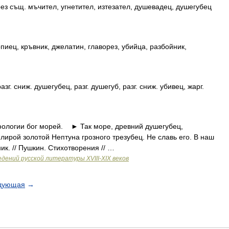
ез същ. мъчител, угнетител, изтезател, душевадец, душегубец
иец, кръвник, джелатин, главорез, убийца, разбойник,
. сниж. душегубец, разг. душегуб, разг. сниж. убивец, жарг.
логии бог морей. ► Так море, древний душегубец,
ирой золотой Нептуна грозного трезубец. Не славь его. В наш
к. // Пушкин. Стихотворения // …
дений русской литературы ХVIII-ХIХ веков
дующая
→