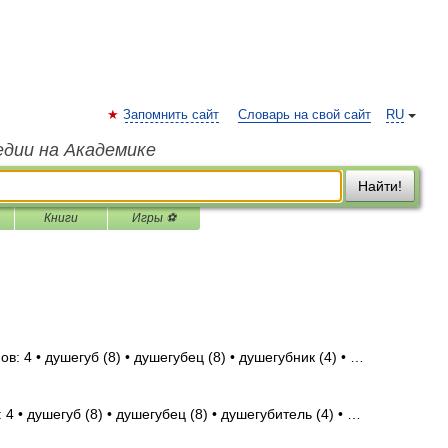
Запомнить сайт
Словарь на свой сайт
RU
едии на Академике
Найти!
Книги
Игры ⚽
в: 4 • душегуб (8) • душегубец (8) • душегубник (4) • …
4 • душегуб (8) • душегубец (8) • душегубитель (4) • …