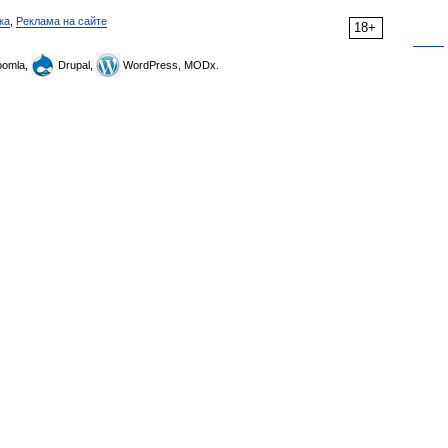
ка
,
Реклама на сайте
18+
omla,
Drupal,
WordPress, MODx.