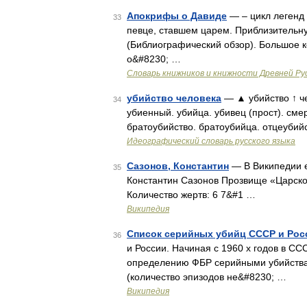
Апокрифы о Давиде
— – цикл легенд 
33
певце, ставшем царем. Приблизительн
(Библиографический обзор). Большое к
о&#8230; …
Словарь книжников и книжности Древней Ру
убийство человека
— ▲ убийство ↑ че
34
убиенный. убийца. убивец (прост). сме
братоубийство. братоубийца. отцеубий
Идеографический словарь русского языка
Сазонов, Константин
— В Википедии е
35
Константин Сазонов Прозвище «Царско
Количество жертв: 6 7&#1 …
Википедия
Список серийных убийц СССР и Рос
36
и России. Начиная с 1960 х годов в СС
определению ФБР серийными убийства
(количество эпизодов не&#8230; …
Википедия