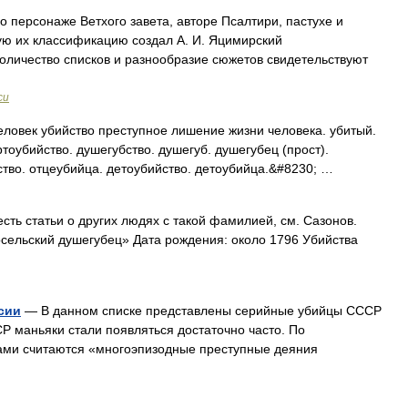
о персонаже Ветхого завета, авторе Псалтири, пастухе и
ую их классификацию создал А. И. Яцимирский
оличество списков и разнообразие сюжетов свидетельствуют
си
ловек убийство преступное лишение жизни человека. убитый.
ртоубийство. душегубство. душегуб. душегубец (прост).
ство. отцеубийца. детоубийство. детоубийца.&#8230; …
сть статьи о других людях с такой фамилией, см. Сазонов.
сельский душегубец» Дата рождения: около 1796 Убийства
сии
— В данном списке представлены серийные убийцы СССР
СР маньяки стали появляться достаточно часто. По
ми считаются «многоэпизодные преступные деяния