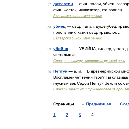
джелатин
— същ. палач, убиец, главор
37
същ. жесток, инквизитор, кръвопиец …
Български синонимен речник
убиец
— същ. палач, душегубец, кръвоп
38
престъпник, катил същ. кръволок …
Български синонимен речник
убийца
— УБИЙЦА, киллер, устар., разг
39
чистильщик …
Словарь-тезаурус синонимов русской речи
Нептун
— а, м. В древнеримской мифо
40
Воспламеняет гений твой? Ты славишь л
гнусный век Седой Нептун Земли союзни
Словарь забытых и трудных слов из произве
Страницы
←
Предыдущая
Сле
1
2
3
4