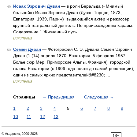
Исаак Эзрович Дуван
— в роли Беральда («Мнимый
49
больной») Исаак Эзрович Дуван (Дуван Торцов; 1873,
Евпатория 1939, Париж) выдающийся актёр и режиссёр,
крупный театральный деятель. По происхождению караим.
Содержание 1 Жизненный путь …
Википедия
Семен Дуван
— Фотография C. Э. Дувана Семён Эзрович
50
Дуван (1 (14) апреля 1870, Евпатория 5 февраля 1957,
Болье сюр Мер, Приморские Альпы, Франция) городской
голова Евпатории (c 1906 года почти до самой революции),
один из самых ярких представителей&#8230; …
Википедия
Страницы
←
Предыдущая
Следующая
→
1
2
3
4
5
6
7
8
9
10
11
12
13
© Академик, 2000-2026
18+