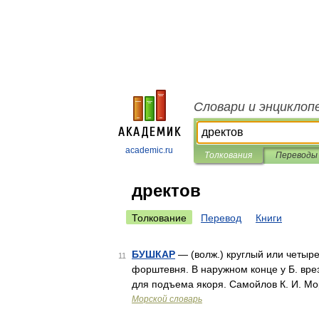
Словари и энциклоп
academic.ru
Толкования
Переводы
дректов
Толкование
Перевод
Книги
БУШКАР
— (волж.) круглый или четыр
11
форштевня. В наружном конце у Б. врез
для подъема якоря. Самойлов К. И. Мо
Морской словарь