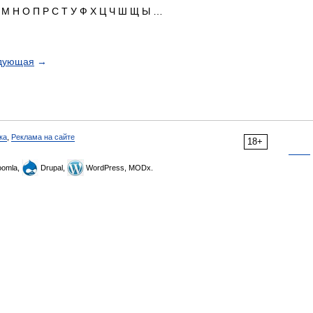
Л М Н О П Р С Т У Ф Х Ц Ч Ш Щ Ы …
дующая
→
ка
,
Реклама на сайте
18+
omla,
Drupal,
WordPress, MODx.