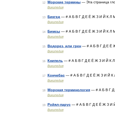
Морские термины
— Эта страница гл
12
Википедия
Бикгед
— # А Б В Г Д Е Ё Ж З И Й К Л
13
Википедия
Бимсы
— # А Б В Г Д Е Ё Ж З И Й К Л
14
Википедия
Водорез, или грен
— # А Б В Г Д Е Ё 
15
Википедия
Книпель
— # А Б В Г Д Е Ё Ж З И Й К 
16
Википедия
Кончебас
— # А Б В Г Д Е Ё Ж З И Й К
17
Википедия
Морская терминология
— # А Б В Г Д
18
Википедия
Ройял-парус
— # А Б В Г Д Е Ё Ж З И 
19
Википедия