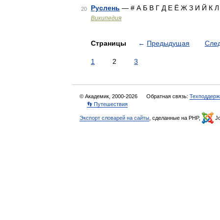
Руслень
— # А Б В Г Д Е Ё Ж З И Й К 
20
Википедия
Страницы
←
Предыдущая
Сле
1
2
3
© Академик, 2000-2026
Обратная связь:
Техподдерж
👣 Путешествия
Экспорт словарей на сайты
, сделанные на PHP,
Jo