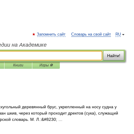
Запомнить сайт
Словарь на свой сайт
RU
едии на Академике
Найти!
Книги
Игры ⚽
ехугольный деревянный брус, укрепленный на носу судна у
ан шкив, через который проходит дректов (сука), служащий
рской словарь. М. Л.:&#8230; …