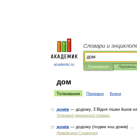
Словари и энциклоп
academic.ru
Толкования
Переводы
дом
Толкование
Перевод
Книги
домів
— додому, З Відня пішки йшов наз
71
Толковый украинский словарь
домів
— додому (подме юш домів) …
72
Лемківський Словничок