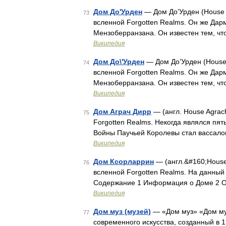
Дом До'Урден
— Дом До’Урден (House
73
всленной Forgotten Realms. Он же Дар
Мензоберранзана. Он известен тем, что
Википедия
Дом До\'Урден
— Дом До’Урден (House
74
всленной Forgotten Realms. Он же Да
Мензоберранзана. Он известен тем, что
Википедия
Дом Аграч Дирр
— (англ. House Agra
75
Forgotten Realms. Некогда являлся пя
Войны Паучьей Королевы стал вассало
Википедия
Дом Ксорларрин
— (англ.&#160;House
76
всленной Forgotten Realms. На данны
Содержание 1 Информация о Доме 2 
Википедия
Дом муз (музей)
— «Дом муз» «Дом му
77
современного искусства, созданный в