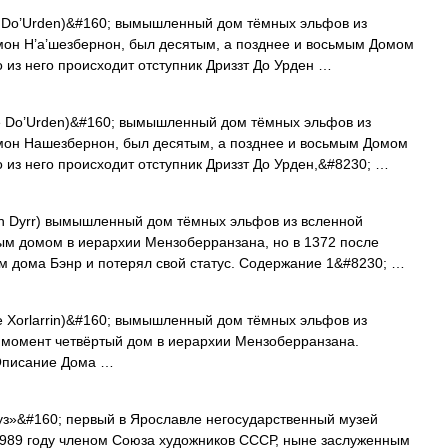
 Do’Urden)&#160; вымышленный дом тёмных эльфов из
мон Н’а’шезбернон, был десятым, а позднее и восьмым Домом
 из него происходит отступник Дриззт До Урден …
 Do’Urden)&#160; вымышленный дом тёмных эльфов из
рмон Нашезбернон, был десятым, а позднее и восьмым Домом
 из него происходит отступник Дриззт До Урден,&#8230; …
ch Dyrr) вымышленный дом тёмных эльфов из всленной
тым домом в иерархии Мензоберранзана, но в 1372 после
м дома Бэнр и потерял свой статус. Содержание 1&#8230; …
 Xorlarrin)&#160; вымышленный дом тёмных эльфов из
й момент четвёртый дом в иерархии Мензоберранзана.
Описание Дома …
з»&#160; первый в Ярославле негосударственный музей
 1989 году членом Союза художников СССР, ныне заслуженным