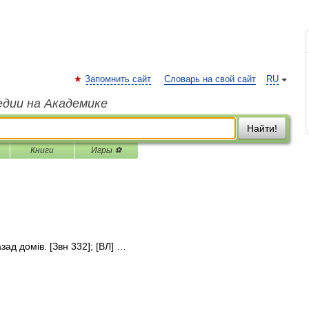
Запомнить сайт
Словарь на свой сайт
RU
едии на Академике
Найти!
Книги
Игры ⚽
ад домів. [Звн 332]; [ВЛ] …