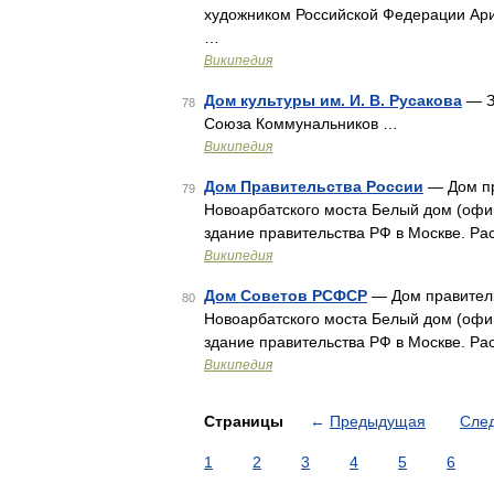
художником Российской Федерации Ари
…
Википедия
Дом культуры им. И. В. Русакова
— З
78
Союза Коммунальников …
Википедия
Дом Правительства России
— Дом пр
79
Новоарбатского моста Белый дом (офи
здание правительства РФ в Москве. Ра
Википедия
Дом Советов РСФСР
— Дом правитель
80
Новоарбатского моста Белый дом (офи
здание правительства РФ в Москве. Ра
Википедия
Страницы
←
Предыдущая
Сле
1
2
3
4
5
6