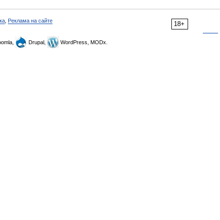
ка
,
Реклама на сайте
18+
omla,
Drupal,
WordPress, MODx.