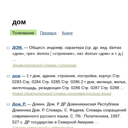
дом
Толкование
Перевод
Книги
ДОМ.
— Общесл. индоевр. характера (ср. др. иид. damas
61
«дом», греч. domos ¦ «строение», лат. domus «дом» и т. д.)
…
Этимологический словарь Ситникова
дом
— 1 • дом, здание, строение, постройка, корпус Стр.
62
0283 Стр. 0284 Стр. 0285 Стр. 0286 2 • дом, жилище, жилье,
жилплощадь, резиденция Стр. 0286 Стр. 0287 Стр. 0288 …
Новый объяснительный словарь синонимов русского языка
Дом. Р.
— Домин. Дом. Р. ДР Доминиканская Республика
63
Доминика Дом. Р. Словарь: С. Фадеев. Словарь сокращений
современного русского языка. С. Пб.: Политехника, 1997.
527 с. ДР государство в Северной Америке …