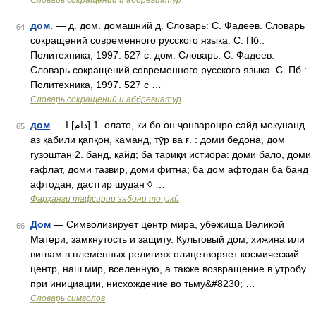
Словарь сокращений и аббревиатур
дом.
— д. дом. домашний д. Словарь: С. Фадеев. Словарь
64
сокращений современного русского языка. С. Пб.:
Политехника, 1997. 527 с. дом. Словарь: С. Фадеев.
Словарь сокращений современного русского языка. С. Пб.:
Политехника, 1997. 527 с …
Словарь сокращений и аббревиатур
дом
— I [دام] 1. олате, ки бо он ҷонваронро сайд мекунанд
65
аз қабили қапқон, каманд, тӯр ва ғ. : доми бедона, дом
гузоштан 2. банд, қайд; ба тариқи истиора: доми бало, доми
ғафлат, доми тазвир, доми фитна; ба дом афтодан ба банд
афтодан; дастгир шудан ◊ …
Фарҳанги тафсирии забони тоҷикӣ
Дом
— Символизирует центр мира, убежища Великой
66
Матери, замкнутость и защиту. Культовый дом, хижина или
вигвам в племенных религиях олицетворяет космический
центр, наш мир, вселенную, а также возвращение в утробу
при инициации, нисхождение во тьму&#8230; …
Словарь символов