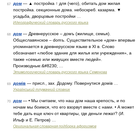
дом
— ▲ постройка ↑ для (чего), обитать дом жилая
67
постройка. секционные дома. небоскреб. казарма. ▼
усадьба, дворцовые постройки …
Идеографический словарь русского языка
дом
— Древнерусское – домъ (жилище, семья).
68
Общеславянское – domъ. Существительное «дом» впервые
упоминается в древнерусском языке в XI в. Слово
обозначает «любое здание для жилья или учреждения», а
также «семью или живущих вместе людей».
Производные:&#8230; …
Этимологический словарь русского языка Семенова
домів
— присл., зах. Додому. Повернутися домів …
69
Український тлумачний словник
дом
— • Мы считаем, что наш дом наша крепость, и по
70
ночам мы боимся, что его взорвут вместе с нами. • А может
тебе дать еще ключ от квартиры, где деньги лежат? (И.
Ильф и Е. Петров) …
Оригинальная словарная подборка афоризмов