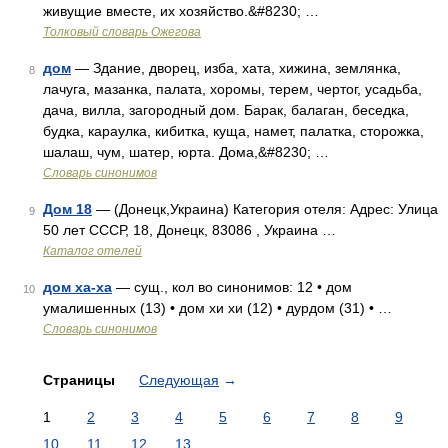
живущие вместе, их хозяйство.&#8230; …
Толковый словарь Ожегова
дом
— Здание, дворец, изба, хата, хижина, землянка,
8
лачуга, мазанка, палата, хоромы, терем, чертог, усадьба,
дача, вилла, загородный дом. Барак, балаган, беседка,
будка, караулка, кибитка, куща, намет, палатка, сторожка,
шалаш, чум, шатер, юрта. Дома,&#8230; …
Словарь синонимов
Дом 18
— (Донецк,Украина) Категория отеля: Адрес: Улица
9
50 лет СССР, 18, Донецк, 83086 , Украина …
Каталог отелей
дом ха-ха
— сущ., кол во синонимов: 12 • дом
10
умалишенных (13) • дом хи хи (12) • дурдом (31) • …
Словарь синонимов
Страницы
Следующая
→
1
2
3
4
5
6
7
8
9
10
11
12
13