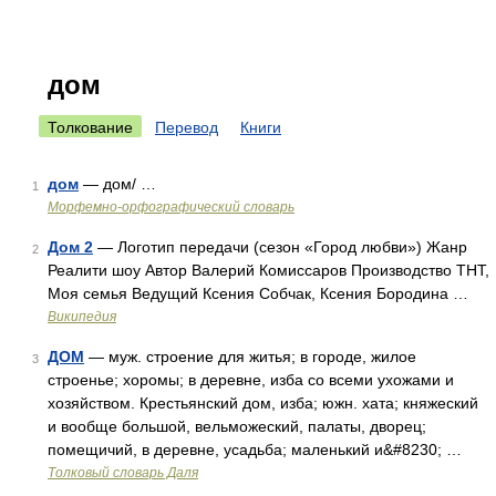
дом
Толкование
Перевод
Книги
дом
— дом/ …
1
Морфемно-орфографический словарь
Дом 2
— Логотип передачи (сезон «Город любви») Жанр
2
Реалити шоу Автор Валерий Комиссаров Производство ТНТ,
Моя семья Ведущий Ксения Собчак, Ксения Бородина …
Википедия
ДОМ
— муж. строение для житья; в городе, жилое
3
строенье; хоромы; в деревне, изба со всеми ухожами и
хозяйством. Крестьянский дом, изба; южн. хата; княжеский
и вообще большой, вельможеский, палаты, дворец;
помещичий, в деревне, усадьба; маленький и&#8230; …
Толковый словарь Даля