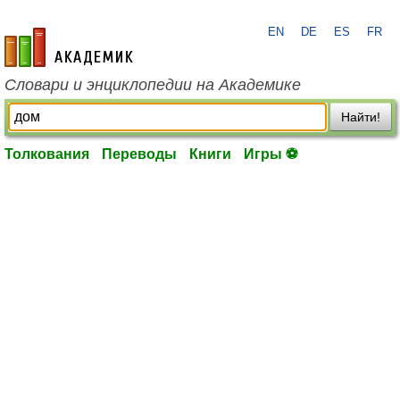
EN
DE
ES
FR
academic.ru
Словари и энциклопедии на Академике
Найти!
Толкования
Переводы
Книги
Игры ⚽