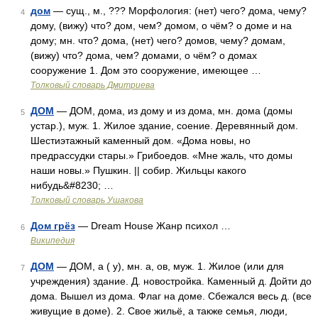
дом
— сущ., м., ??? Морфология: (нет) чего? дома, чему?
4
дому, (вижу) что? дом, чем? домом, о чём? о доме и на
дому; мн. что? дома, (нет) чего? домов, чему? домам,
(вижу) что? дома, чем? домами, о чём? о домах
сооружение 1. Дом это сооружение, имеющее …
Толковый словарь Дмитриева
ДОМ
— ДОМ, дома, из дому и из дома, мн. дома (домы
5
устар.), муж. 1. Жилое здание, соение. Деревянный дом.
Шестиэтажный каменный дом. «Дома новы, но
предрассудки стары.» Грибоедов. «Мне жаль, что домы
наши новы.» Пушкин. || собир. Жильцы какого
нибудь&#8230; …
Толковый словарь Ушакова
Дом грёз
— Dream House Жанр психол …
6
Википедия
ДОМ
— ДОМ, а ( у), мн. а, ов, муж. 1. Жилое (или для
7
учреждения) здание. Д. новостройка. Каменный д. Дойти до
дома. Вышел из дома. Флаг на доме. Сбежался весь д. (все
живущие в доме). 2. Свое жильё, а также семья, люди,