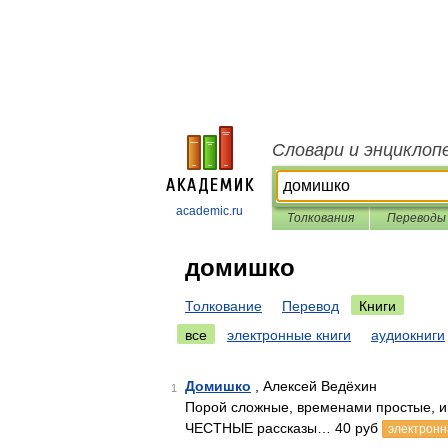
Словари и энциклоп
academic.ru
Толкования
Переводы
домишко
Толкование
Перевод
Книги
все
электронные книги
аудиокниги
Домишко
, Алексей Ведёхин
1
Порой сложные, временами простые, и
ЧЕСТНЫЕ рассказы… 40 руб
электронн