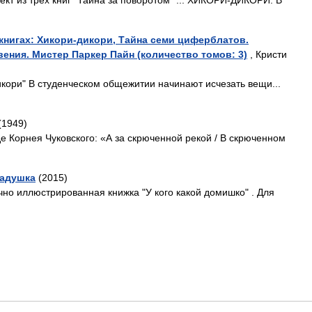
т из трех книг "Тайна за поворотом" ... ХИКОРИ-ДИКОРИ. В
 книгах: Хикори-дикори, Тайна семи циферблатов.
ния. Мистер Паркер Пайн (количество томов: 3)
, Кристи
икори" В студенческом общежитии начинают исчезать вещи...
(1949)
е Корнея Чуковского: «А за скрюченной рекой / В скрюченном
ладушка
(2015)
о иллюстрированная книжка "У кого какой домишко" . Для