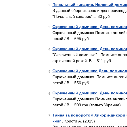
Печальный кипарис. Нелепый доми
2
В данный сборник вошли два произведе
"Печальный кипарис"… 80 руб
Скрюченный домишко. День помино
3
Скрюченный домишко Помните английск
рекой / В… 695 руб
Скрюченный домишко. День помино
4
"Скрюченный домишко" . Помните англи
скрюченной рекой. В… 511 руб
Скрюченный домишко День помино
5
Скрюченный домишко. Помните английск
рекой / В… 556 руб
Скрюченный домишко. День помино
6
Скрюченный домишко Помните английск
рекой / В… 509 грн (только Украина)
Тайна за поворотом Хикори-дикори
7
книг
, Кристи А. (2019)