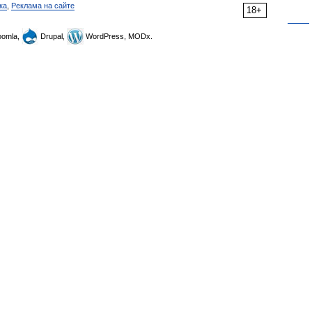
ка
,
Реклама на сайте
18+
omla,
Drupal,
WordPress, MODx.