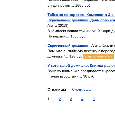
Вашему вниманию предлагается комплек
студенческом… 1668 руб
Тайна за поворотом. Комплект в 3-х
8
Скрюченный домишко, День поминове
Агата (2019)
В комплект вошли три книги: "Хикори-д
На первый… 1533 руб
Скрюченный домишко
, Агата Кристи 
9
Помните английскую песенку в перевод
домишке /… 129 руб
электронная книга
У кого какой домишко. Книжка-раск
10
Вашему вниманию предлагается красочн
чтения взрослыми… 38 руб
Страницы
Следующая
→
1
2
3
4
5