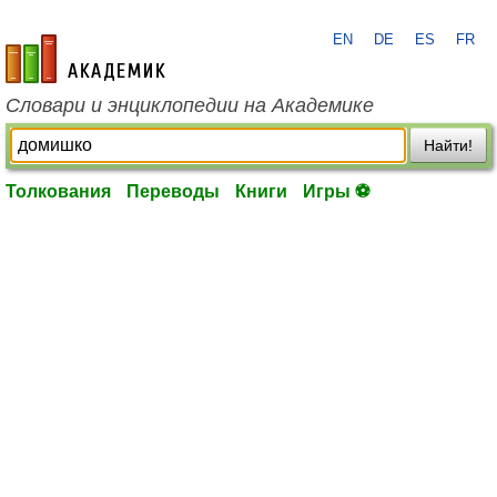
EN
DE
ES
FR
academic.ru
Словари и энциклопедии на Академике
Найти!
Толкования
Переводы
Книги
Игры ⚽