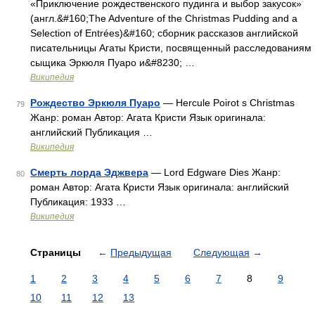
«Приключение рождественского пудинга и выбор закусок»
(англ.&#160;The Adventure of the Christmas Pudding and a
Selection of Entrées)&#160; сборник рассказов английской
писательницы Агаты Кристи, посвященный расследованиям
сыщика Эркюля Пуаро и&#8230; …
Википедия
Рождество Эркюля Пуаро
— Hercule Poirot s Christmas
79
Жанр: роман Автор: Агата Кристи Язык оригинала:
английский Публикация …
Википедия
Смерть лорда Эджвера
— Lord Edgware Dies Жанр:
80
роман Автор: Агата Кристи Язык оригинала: английский
Публикация: 1933 …
Википедия
Страницы
←
Предыдущая
Следующая
→
1
2
3
4
5
6
7
8
9
10
11
12
13