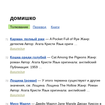
домишко
Толкование
Перевод
Книги
Карман, полный ржи
— A Pocket Full of Rye Жанр:
71
детектив Автор: Агата Кристи Язык ориги …
Википедия
Кошка среди голубей
— Cat Among the Pigeons Жанр:
72
роман Автор: Агата Кристи Язык оригинала: английский
Публикация: 1959 …
Википедия
Лощина (роман)
— У этого термина существуют и другие
73
значения, см. Лощина. Лощина The Hollow Жанр: Роман
Автор: Агата Кристи Язык оригинала: английский …
Википедия
Мисс Марпл
— Джейн Марпл Jane Marple Джоан Хиксон в
74