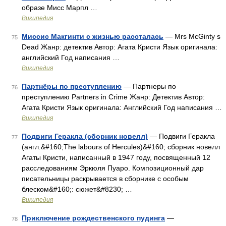
образе Мисс Марпл …
Википедия
Миссис Макгинти с жизнью рассталась
— Mrs McGinty s
75
Dead Жанр: детектив Автор: Агата Кристи Язык оригинала:
английский Год написания …
Википедия
Партнёры по преступлению
— Партнеры по
76
преступлению Partners in Crime Жанр: Детектив Автор:
Агата Кристи Язык оригинала: Английский Год написания …
Википедия
Подвиги Геракла (сборник новелл)
— Подвиги Геракла
77
(англ.&#160;The labours of Hercules)&#160; сборник новелл
Агаты Кристи, написанный в 1947 году, посвященный 12
расследованиям Эркюля Пуаро. Композиционный дар
писательницы раскрывается в сборнике с особым
блеском&#160;: сюжет&#8230; …
Википедия
Приключение рождественского пудинга
—
78