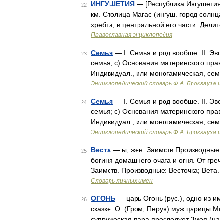
ИНГУШЕТИЯ
— [Республика Ингушетия 
22
км. Столица Магас (ингуш. город солнца
хребта, в центральной его части. Дел
Православная энциклопедия
Семья
— I. Семья и род вообще. II. Э
23
семья; c) Основания материнского прав
Индивидуал., или моногамическая, семь
Энциклопедический словарь Ф.А. Брокгауза 
Семья
— I. Семья и род вообще. II. Э
24
семья; c) Основания материнского прав
Индивидуал., или моногамическая, семь
Энциклопедический словарь Ф.А. Брокгауза 
Веста
— ы, жен. Заимств.Производные:
25
богиня домашнего очага и огня. От греч
Заимств. Производные: Весточка; Вета.
Словарь личных имен
ОГОНЬ
— царь Огонь (рус.), одно из 
26
сказке. О. (Гром, Перун) муж царицы Мо
супружеская пара преследует Змея (ца