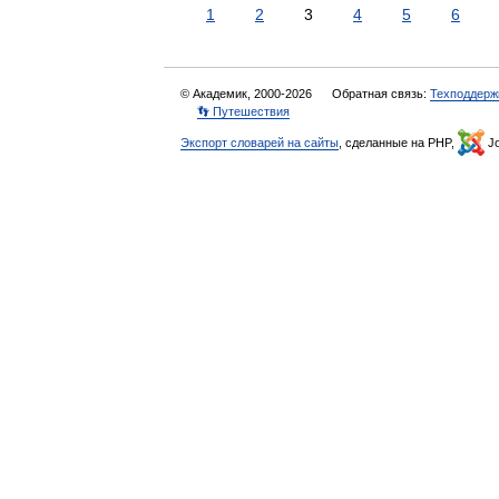
1
2
3
4
5
6
© Академик, 2000-2026
Обратная связь:
Техподдерж
👣 Путешествия
Экспорт словарей на сайты
, сделанные на PHP,
Jo