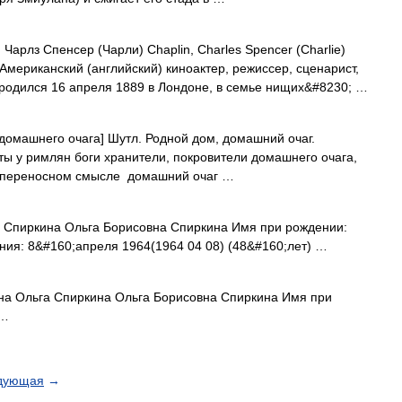
Чарлз Спенсер (Чарли) Chaplin, Charles Spencer (Charlie)
Американский (английский) киноактер, режиссер, сценарист,
 родился 16 апреля 1889 в Лондоне, в семье нищих&#8230; …
и домашнего очага] Шутл. Родной дом, домашний очаг.
аты у римлян боги хранители, покровители домашнего очага,
 В переносном смысле домашний очаг …
Спиркина Ольга Борисовна Спиркина Имя при рождении:
ия: 8&#160;апреля 1964(1964 04 08) (48&#160;лет) …
на Ольга Спиркина Ольга Борисовна Спиркина Имя при
 …
дующая
→