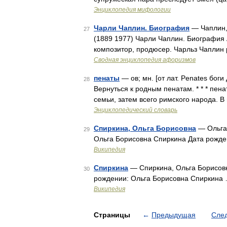
Энциклопедия мифологии
Чарли Чаплин. Биография
— Чаплин, 
27
(1889 1977) Чарли Чаплин. Биография 
композитор, продюсер. Чарльз Чаплин
Сводная энциклопедия афоризмов
пенаты
— ов; мн. [от лат. Penates бог
28
Вернуться к родным пенатам. * * * пен
семьи, затем всего римского народа.
Энциклопедический словарь
Спиркина, Ольга Борисовна
— Ольга 
29
Ольга Борисовна Спиркина Дата рожден
Википедия
Спиркина
— Спиркина, Ольга Борисов
30
рождении: Ольга Борисовна Спиркина
Википедия
Страницы
←
Предыдущая
Сле