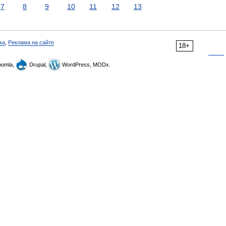
7
8
9
10
11
12
13
ка
,
Реклама на сайте
18+
omla,
Drupal,
WordPress, MODx.