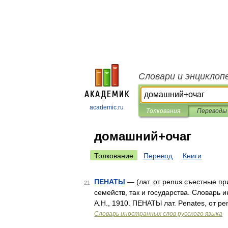
Словари и энциклоп
academic.ru
Толкования
Переводы
домашний+очаг
Толкование
Перевод
Книги
ПЕНАТЫ
— (лат. от penus съестные п
21
семейств, так и государства. Словарь 
А.Н., 1910. ПЕНАТЫ лат. Penates, от p
Словарь иностранных слов русского языка