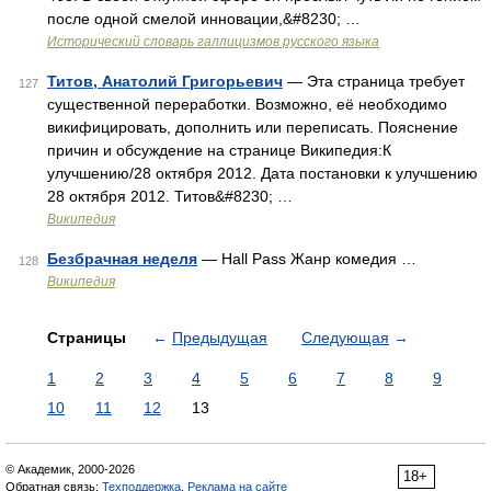
после одной смелой инновации,&#8230; …
Исторический словарь галлицизмов русского языка
Титов, Анатолий Григорьевич
— Эта страница требует
127
существенной переработки. Возможно, её необходимо
викифицировать, дополнить или переписать. Пояснение
причин и обсуждение на странице Википедия:К
улучшению/28 октября 2012. Дата постановки к улучшению
28 октября 2012. Титов&#8230; …
Википедия
Безбрачная неделя
— Hall Pass Жанр комедия …
128
Википедия
Страницы
←
Предыдущая
Следующая
→
1
2
3
4
5
6
7
8
9
10
11
12
13
© Академик, 2000-2026
18+
Обратная связь:
Техподдержка
,
Реклама на сайте