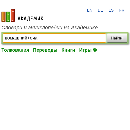
EN
DE
ES
FR
academic.ru
Словари и энциклопедии на Академике
Найти!
Толкования
Переводы
Книги
Игры ⚽