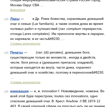
Общая информацияМоскваРоссия Страна Россия Город
Москва Округ СВА …
Википедия
Лары
— в Др. Риме божества, охранявшие домашний
124
очаг и семью (Lar familiaris), а также хозяев дома во время
полевых работ и путешествий (лат. compitum перекресток,
отсюда Lares compitales). Им приносили жертвы в ларарии,
их наряжали, в их честь&#8230; …
Словарь античности
Пенаты
— (лат. (di) penates), домашние боги,
125
существующие только во множеств., иногда в двойств,
числе, боги penus a (домашних припасов, кладовой),
которые находятся во внутр. части дома, охраняют
домашний очаг и хозяйство, поэтому в переносном&#8230;
…
Словарь античности
инновация
— и, ж. innovation f. Нововведение, новизна. Во
126
всей этой буре перестроек, toutes ces innovations, одно
спасение домашний очаг. В. Крест. Альбом. // ВЕ 1874 12
463. В своей откупной сфере он прослыл чуть ли не гением